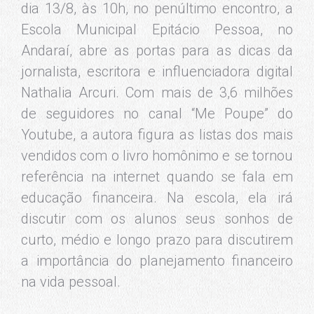
no dia 16/8, às 10h. A autora de obras
como “Menina bonita do laço de fita”, “Caro
professor” e “Gente bem diferente”
encontrará 150 alunos de 4 a 10 anos de
idade para falar sobre a temática de suas
histórias e a importância da leitura para a
vida.
Bienal nas Escolas – primeiros encontros
No último dia 8/7, a jornalista e escritora
Miriam Leitão. Especialista em economia,
Miriam mudou o discurso habitual para
conversar com crianças do Espaço de
Desenvolvimento Infantil Eu Sou, na Praça