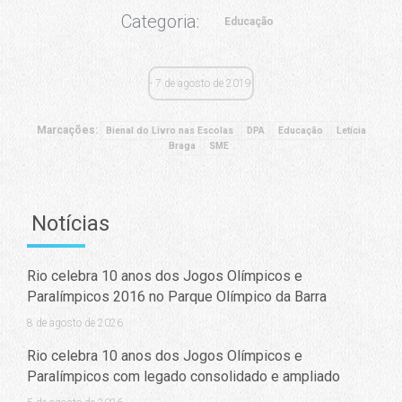
2 de agosto de 2026
Copa do Mundo vira chance de aprendizagem para
adolescentes em vulnerabilidade
7 de julho de 2026
LEI DE ACESSO À INFORMAÇÃO
ÁREA DE IMPRENSA
IDENTIDADE VISUAL DA MARCA