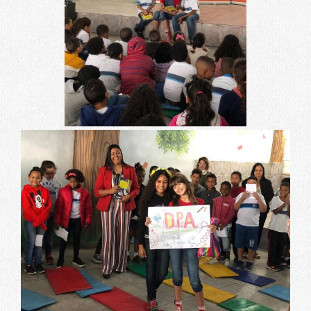
antecipadamente, a Rede Municipal de
ensino está recebendo escritoras
renomadas. De forma inédita, cinco
escritoras já confirmadas para o evento
estão visitando as escolas da Prefeitura do
Rio para falar sobre a importância da
leitura, divulgar suas histórias e motivar
estudantes e professores a participarem do
maior evento literário do país. No próximo
dia 13/8, às 10h, no penúltimo encontro, a
Escola Municipal Epitácio Pessoa, no
Andaraí, abre as portas para as dicas da
jornalista, escritora e influenciadora digital
Nathalia Arcuri. Com mais de 3,6 milhões