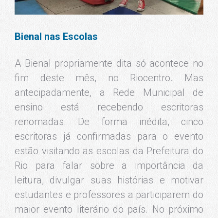
de seguidores no canal “Me Poupe” do
Youtube, a autora figura as listas dos mais
vendidos com o livro homônimo e se tornou
referência na internet quando se fala em
educação financeira. Na escola, ela irá
discutir com os alunos seus sonhos de
curto, médio e longo prazo para discutirem
a importância do planejamento financeiro
na vida pessoal.
Já a escritora infantil Ana Maria Machado,
sexta ocupante da cadeira nº 1 da
Academia Brasileira de Letras e ex-
presidente da ABL, vai levar o encanto de
suas histórias infantis para a Escola
Municipal Domingos Bebiano, em Inhaúma,