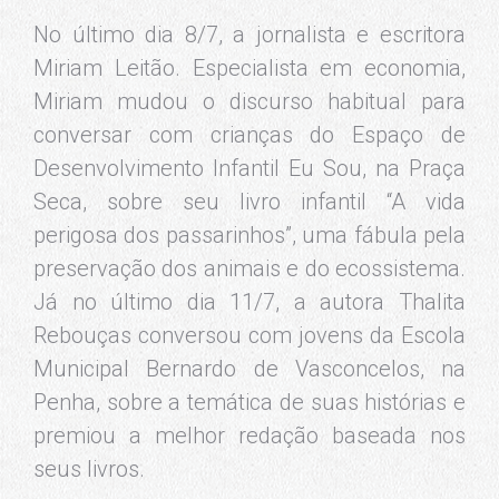
alunos da rede ao evento e adquire títulos
para compor o acervo das 1.540 unidades
escolares do município. Também recebem
obras diversificadas o Centro de Referência
de Educação de Jovens e Adultos, o
Instituto Helena Antipoff, a Escola de
Formação Paulo Freire, a Sala de Leitura
Lourenço Filho, que funciona no prédio
central da Prefeitura do Rio, e as 14
Bibliotecas Escolares Municipais
distribuídas por todas as regiões da cidade.
Durante o evento, o estande da Secretaria
Municipal de Educação vai expor os
trabalhos de leitura das unidades