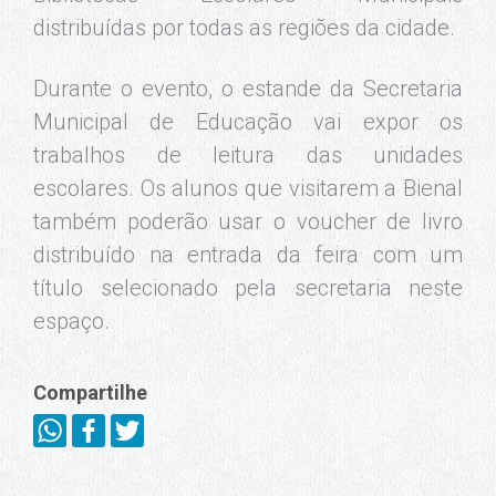
Braga
SME
Notícias
Rio celebra 10 anos dos Jogos Olímpicos e
Paralímpicos 2016 no Parque Olímpico da Barra
8 de agosto de 2026
Rio celebra 10 anos dos Jogos Olímpicos e
Paralímpicos com legado consolidado e ampliado
5 de agosto de 2026
Mais um GET é inaugurado na cidade: já são 1.560
escolas na rede municipal
2 de agosto de 2026
Cidade apresenta seu potencial criativo no Rio
Innovation Week