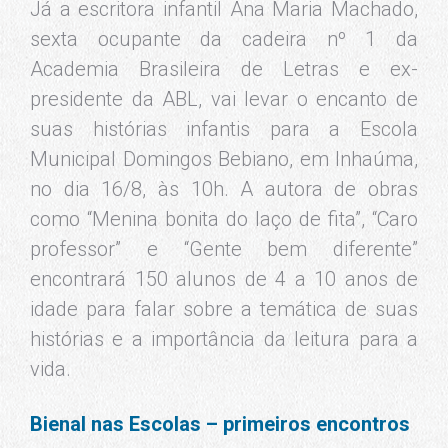
Seca, sobre seu livro infantil “A vida
perigosa dos passarinhos”, uma fábula pela
preservação dos animais e do ecossistema.
Já no último dia 11/7, a autora Thalita
Rebouças conversou com jovens da Escola
Municipal Bernardo de Vasconcelos, na
Penha, sobre a temática de suas histórias e
premiou a melhor redação baseada nos
seus livros.
A SME na Bienal do Livro 2019
Além do projeto inédito Bienal nas Escolas,
a Secretaria Municipal de Educação
promove, tradicionalmente, a visitação de