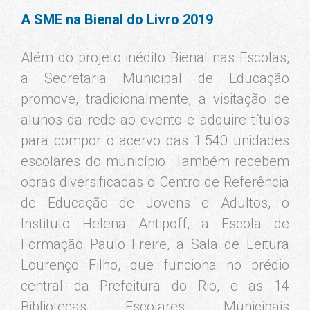
escolares. Os alunos que visitarem a Bienal
também poderão usar o voucher de livro
distribuído na entrada da feira com um
título selecionado pela secretaria neste
espaço.
Compartilhe
Categoria:
Educação
7 de agosto de 2019
Marcações:
Bienal do Livro nas Escolas
DPA
Educação
Letícia