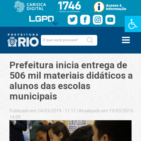
Barra de Fe
Prefeitura inicia entrega de
506 mil materiais didáticos a
alunos das escolas
municipais
Publicado em 14/03/2019 - 11:11
|
Atualizado em 19/03/2019 -
14:09