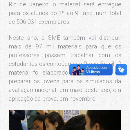
Rio de Janeiro, o material será entregue
para os alunos do 1º ao 9º ano, num total
de 506.031 exemplares.
Neste ano, a SME também vai distribuir
mais de 97 mil materiais para que os
professores possam trabalhar com os
estudantes os conteúdos da Prova Brasil. O
material foi elaborado com o objetivo de
preparar os jovens para os simulados da
avaliação nacional, em maio deste ano, e a
aplicação da prova, em novembro.