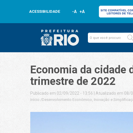
ACESSIBILIDADE
-A
+A
Economia da cidade d
trimestre de 2022
Publicado em 02/09/2022 - 13:56
|
Atualizado em 08/0
Início
/
Desenvolvimento Econômico, Inovação e Simplifica