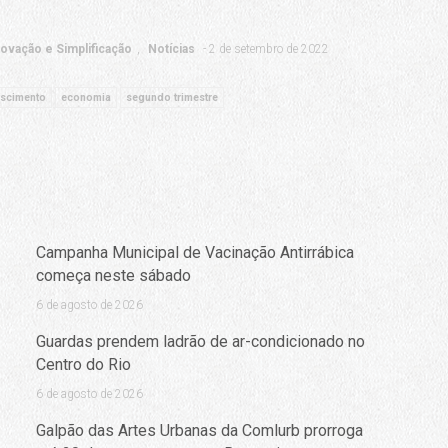
vação e Simplificação
Notícias
2 de setembro de 2022
escimento
economia
segundo trimestre
Campanha Municipal de Vacinação Antirrábica
começa neste sábado
6 de agosto de 2026
Guardas prendem ladrão de ar-condicionado no
Centro do Rio
6 de agosto de 2026
Galpão das Artes Urbanas da Comlurb prorroga