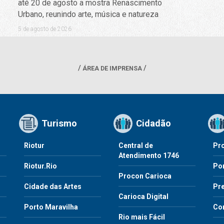
até 20 de agosto a mostra Renascimento
Urbano, reunindo arte, música e natureza
5 de agosto de 2026
ÁREA DE IMPRENSA
Turismo
Cidadão
Riotur
Central de
Pr
Atendimento 1746
Riotur.Rio
Por
Procon Carioca
o
Cidade das Artes
Pre
Carioca Digital
Porto Maravilha
Co
Rio mais Fácil