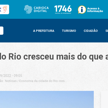
A PREFEITURA
TURISMO
CIDADÃO
S
o Rio cresceu mais do que a
9/2022 - 09:05
ção
Notícias
/
Economia da cidade do Rio cresceu mais do que a do Brasil no