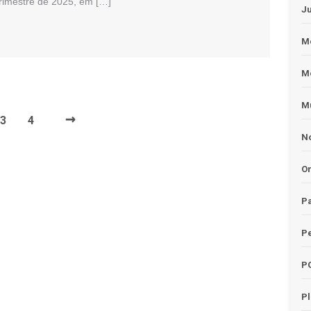
trimestre de 2025, em […]
J
Me
M
Mu
→
3
4
No
O
Pa
Pe
P
P