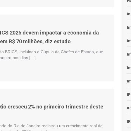
H
In
In
RICS 2025 devem impactar a economia da
 em R$ 70 milhões, diz estudo
In
do BRICS, incluindo a Cúpula de Chefes de Estado, que
In
aneiro nos dias […]
In
In
I
io cresceu 2% no primeiro trimestre deste
I
I
ade do Rio de Janeiro registrou um crescimento real de