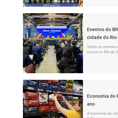
Eventos do B
cidade do Rio
Todos os eventos 
ocorre no Rio de J
Economia do R
ano
A economia da cid