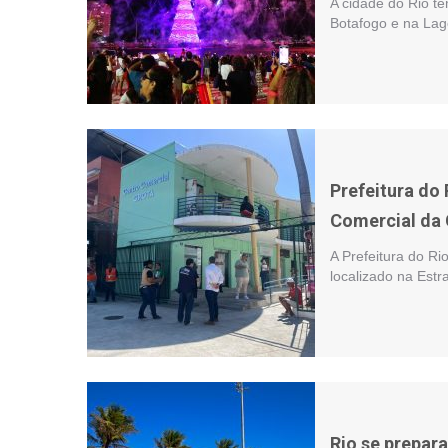
A cidade do Rio t
Botafogo e na Lag
Prefeitura do 
Comercial da
A Prefeitura do Ri
localizado na Estr
Rio se prepar