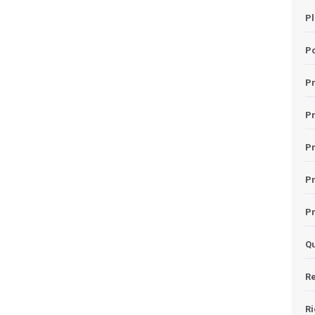
Pl
Po
Pr
P
Pr
P
Pr
Qu
Re
Ri