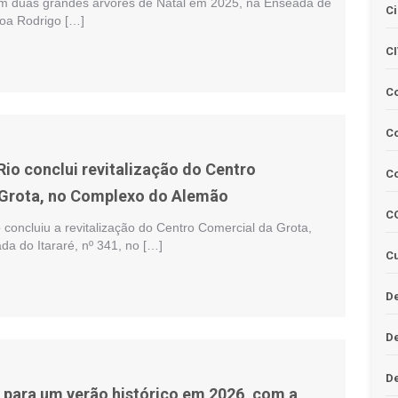
em duas grandes árvores de Natal em 2025, na Enseada de
Ci
oa Rodrigo […]
C
C
Co
Rio conclui revitalização do Centro
C
 Grota, no Complexo do Alemão
C
o concluiu a revitalização do Centro Comercial da Grota,
ada do Itararé, nº 341, no […]
Cu
De
D
D
a para um verão histórico em 2026, com a