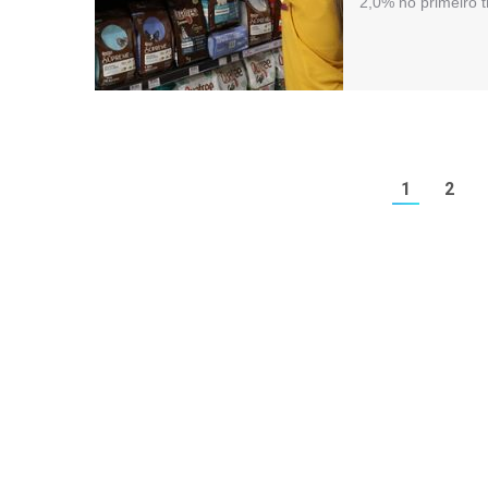
2,0% no primeiro 
1
2