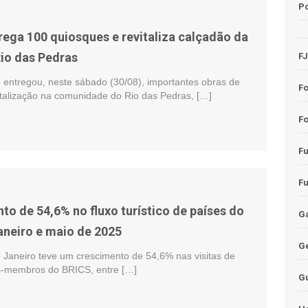
Po
rega 100 quiosques e revitaliza calçadão da
Rio das Pedras
F
o entregou, neste sábado (30/08), importantes obras de
F
italização na comunidade do Rio das Pedras, […]
Fo
F
F
to de 54,6% no fluxo turístico de países do
Ga
aneiro e maio de 2025
G
e Janeiro teve um crescimento de 54,6% nas visitas de
es-membros do BRICS, entre […]
G