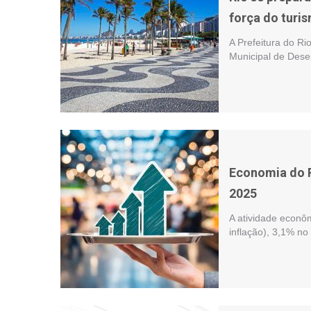
força do turi
A Prefeitura do Ri
Municipal de Dese
Economia do R
2025
A atividade econô
inflação), 3,1% n