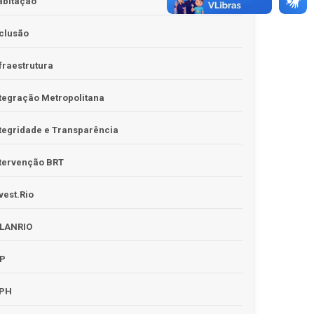
abitação
clusão
fraestrutura
tegração Metropolitana
tegridade e Transparência
tervenção BRT
vest.Rio
PLANRIO
PP
RPH