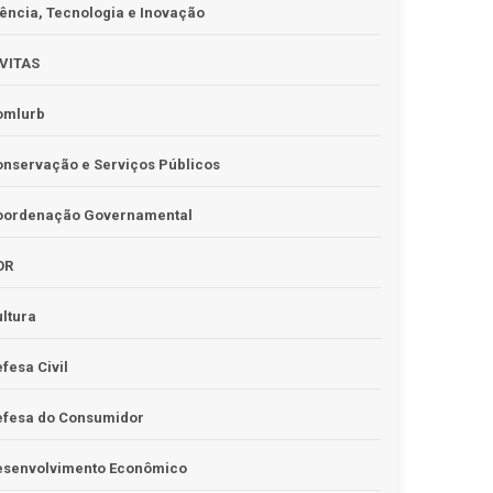
ência, Tecnologia e Inovação
IVITAS
omlurb
nservação e Serviços Públicos
oordenação Governamental
OR
ltura
fesa Civil
efesa do Consumidor
esenvolvimento Econômico