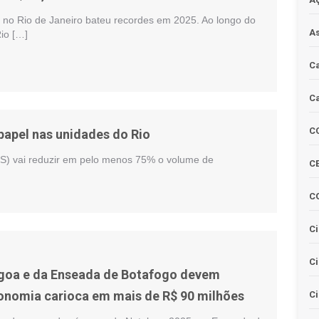
o no Rio de Janeiro bateu recordes em 2025. Ao longo do
As
io […]
Ca
Ca
C
apel nas unidades do Rio
MS) vai reduzir em pelo menos 75% o volume de
CE
C
Ci
C
agoa e da Enseada de Botafogo devem
onomia carioca em mais de R$ 90 milhões
Ci