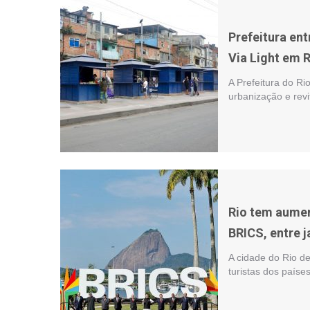
Prefeitura ent
Via Light em 
A Prefeitura do Ri
urbanização e rev
Rio tem aumen
BRICS, entre j
A cidade do Rio d
turistas dos país