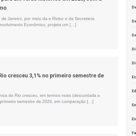
smo
De
o de Janeiro, por meio da e Riotur e da Secretaria
D
nvolvimento Econômico, projeta um […]
D
Di
Di
io cresceu 3,1% no primeiro semestre de
Ec
E
mica do Rio cresceu, em termos reais (descontada a
o primeiro semestre de 2025, em comparação […]
En
Es
F