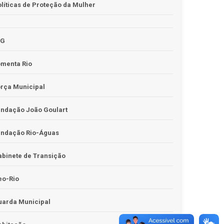
líticas de Proteção da Mulher
JG
omenta Rio
rça Municipal
undação João Goulart
undação Rio-Águas
binete de Transição
eo-Rio
uarda Municipal