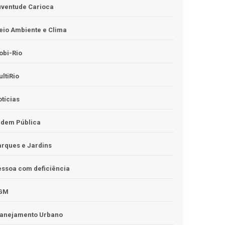
uventude Carioca
io Ambiente e Clima
obi-Rio
ltiRio
tícias
rdem Pública
rques e Jardins
ssoa com deficiência
GM
lanejamento Urbano