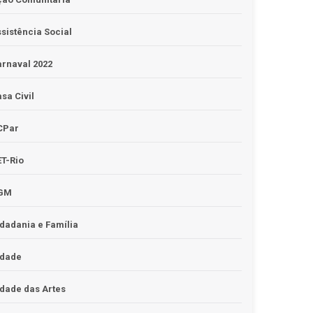
sistência Social
rnaval 2022
sa Civil
CPar
T-Rio
GM
dadania e Família
idade
dade das Artes