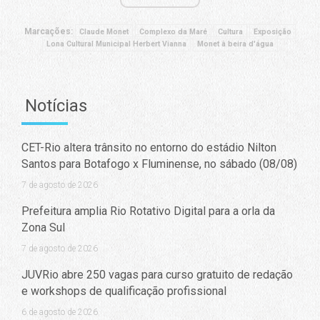
Marcações:
Claude Monet
Complexo da Maré
Cultura
Exposição
Lona Cultural Municipal Herbert Vianna
Monet à beira d'água
Notícias
CET-Rio altera trânsito no entorno do estádio Nilton
Santos para Botafogo x Fluminense, no sábado (08/08)
7 de agosto de 2026
Prefeitura amplia Rio Rotativo Digital para a orla da
Zona Sul
7 de agosto de 2026
JUVRio abre 250 vagas para curso gratuito de redação
e workshops de qualificação profissional
6 de agosto de 2026