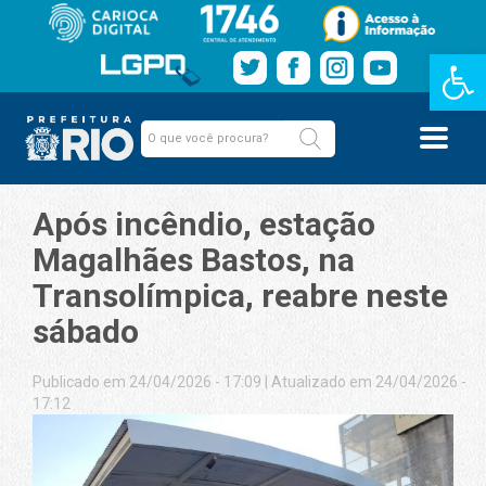
Barra de Fe
Após incêndio, estação
Magalhães Bastos, na
Transolímpica, reabre neste
sábado
Publicado em 24/04/2026 - 17:09
|
Atualizado em 24/04/2026 -
17:12