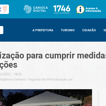
A PREFEITURA
TURISMO
CIDADÃO
S
lização para cumprir medida
ações
3/2021 - 18:00
Vigilância Sanitária
/
Segundo dia de fiscalização para cumprir medidas de re