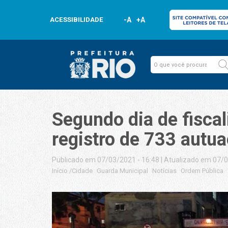
ACESSIBILIDADE
-A
+A
Segundo dia de fisca
registro de 733 autu
Publicado em 07/03/2021 - 16:48
|
Atualizado em 07/0
Início
/
Cidade
Guarda Municipal
Notícias
Ordem Pública