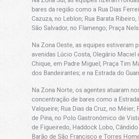
Na Zona Sul, as equipes fizeram ronda
bares da região como a Rua Dias Ferrei
Cazuza, no Leblon; Rua Barata Ribeiro,
São Salvador, no Flamengo; Praça Nel
Na Zona Oeste, as equipes estiveram p
avenidas Lúcio Costa, Olegário Maciel e
Chique, em Padre Miguel; Praça Tim M
dos Bandeirantes; e na Estrada do Gu
Na Zona Norte, os agentes atuaram no
concentração de bares como a Estrada
Valqueire; Rua Dias da Cruz, no Méier; 
de Pina, no Polo Gastronômico de Vista 
de Figueiredo, Haddock Lobo, Cândido B
Barão de São Francisco e Torres Home