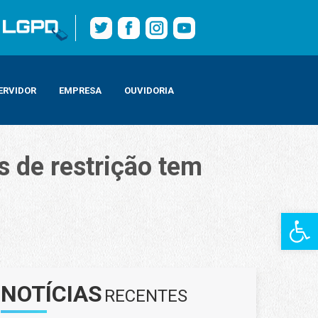
ERVIDOR
EMPRESA
OUVIDORIA
s de restrição tem
Barra de Fe
strição tem registro de 733 autuações
NOTÍCIAS
RECENTES