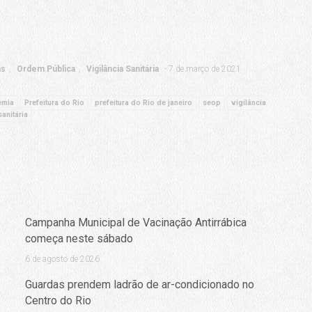
as
Ordem Pública
Vigilância Sanitária
7 de março de 2021
emia
Prefeitura do Rio
prefeitura do Rio de janeiro
seop
vigilância
sanitária
Campanha Municipal de Vacinação Antirrábica
começa neste sábado
6 de agosto de 2026
Guardas prendem ladrão de ar-condicionado no
Centro do Rio