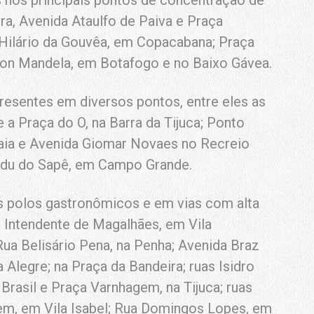
s nos principais pontos de concentração de
ra, Avenida Ataulfo de Paiva e Praça
 Hilário da Gouvêa, em Copacabana; Praça
son Mandela, em Botafogo e no Baixo Gávea.
resentes em diversos pontos, entre eles as
 a Praça do O, na Barra da Tijuca; Ponto
aia e Avenida Giomar Novaes no Recreio
andu do Sapê, em Campo Grande.
s polos gastronômicos e em vias com alta
 Intendente de Magalhães, em Vila
Rua Belisário Pena, na Penha; Avenida Braz
Alegre; na Praça da Bandeira; ruas Isidro
rasil e Praça Varnhagem, na Tijuca; ruas
m, em Vila Isabel; Rua Domingos Lopes, em