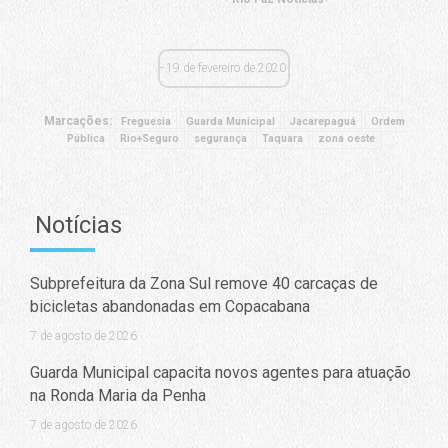
19 de fevereiro de 2020
Marcações:
Freguesia
Guarda Municipal
Jacarepaguá
Ordem
Pública
Rio+Seguro
segurança
Taquara
zona oeste
Notícias
Subprefeitura da Zona Sul remove 40 carcaças de
bicicletas abandonadas em Copacabana
7 de agosto de 2026
Guarda Municipal capacita novos agentes para atuação
na Ronda Maria da Penha
7 de agosto de 2026