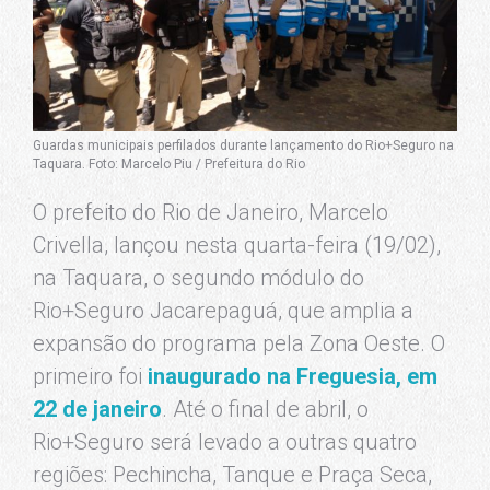
Guardas municipais perfilados durante lançamento do Rio+Seguro na
Taquara. Foto: Marcelo Piu / Prefeitura do Rio
O prefeito do Rio de Janeiro, Marcelo
Crivella, lançou nesta quarta-feira (19/02),
na Taquara, o segundo módulo do
Rio+Seguro Jacarepaguá, que amplia a
expansão do programa pela Zona Oeste. O
primeiro foi
inaugurado na Freguesia, em
22 de janeiro
. Até o final de abril, o
Rio+Seguro será levado a outras quatro
regiões: Pechincha, Tanque e Praça Seca,