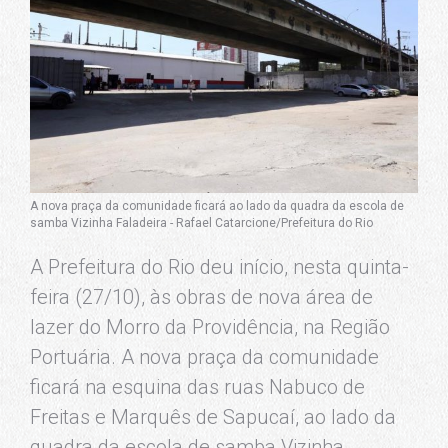
A nova praça da comunidade ficará ao lado da quadra da escola de
samba Vizinha Faladeira - Rafael Catarcione/Prefeitura do Rio
A Prefeitura do Rio deu início, nesta quinta-
feira (27/10), às obras de nova área de
lazer do Morro da Providência, na Região
Portuária. A nova praça da comunidade
ficará na esquina das ruas Nabuco de
Freitas e Marquês de Sapucaí, ao lado da
quadra da escola de samba Vizinha