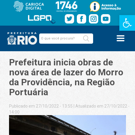
Barra de Fe
Prefeitura inicia obras de
nova área de lazer do Morro
da Providência, na Região
Portuária
Publicado em 27/10/2022 - 13:55
|
Atualizado em 27/10/2022 -
14:00