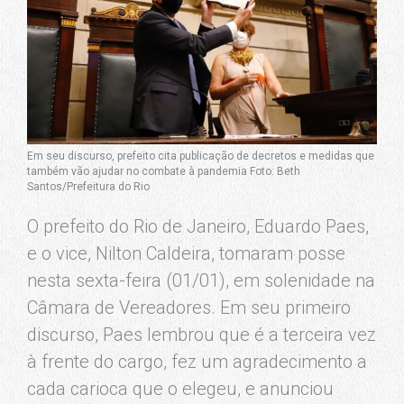
Em seu discurso, prefeito cita publicação de decretos e medidas que
também vão ajudar no combate à pandemia Foto: Beth
Santos/Prefeitura do Rio
O prefeito do Rio de Janeiro, Eduardo Paes,
e o vice, Nilton Caldeira, tomaram posse
nesta sexta-feira (01/01), em solenidade na
Câmara de Vereadores. Em seu primeiro
discurso, Paes lembrou que é a terceira vez
à frente do cargo, fez um agradecimento a
cada carioca que o elegeu, e anunciou