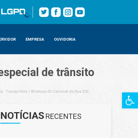
ERVIDOR
EMPRESA
OUVIDORIA
special de trânsito
ur
Transportes
/
Abertura do Carnaval de Rua 2020 terá esquema especial de 
Barra de Fe
NOTÍCIAS
RECENTES