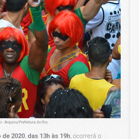
o - Arquivo/Prefeitura do Rio
o de 2020
,
das 13h às 19h
, ocorrerá o