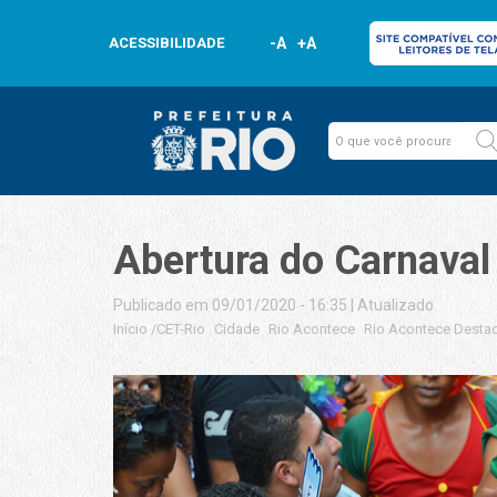
ACESSIBILIDADE
-A
+A
Abertura do Carnaval
Publicado em 09/01/2020 - 16:35
|
Atualizado
Início
/
CET-Rio
Cidade
Rio Acontece
Rio Acontece Desta