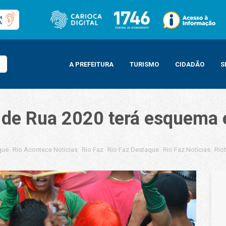
A PREFEITURA
TURISMO
CIDADÃO
S
 de Rua 2020 terá esquema e
que
Rio Acontece Notícias
Rio Faz
Rio Faz Destaque
Rio Faz Notícias
Riot