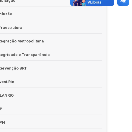
abitação
clusão
fraestrutura
tegração Metropolitana
tegridade e Transparência
tervenção BRT
vest.Rio
PLANRIO
PP
RPH