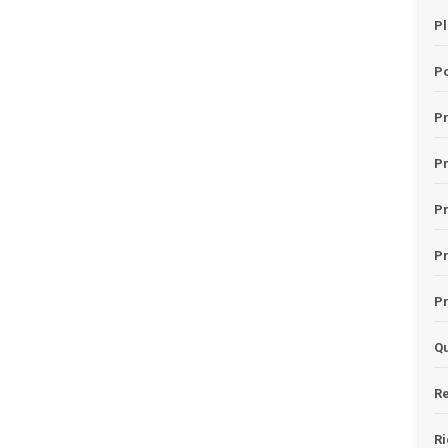
Pl
Po
Pr
P
Pr
P
Pr
Qu
Re
Ri