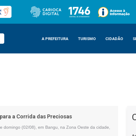
A PREFEITURA
TURISMO
CIDADÃO
S
ara a Corrida das Preciosas
 para a Corrida das Preciosas
ste domingo (02/08), em Bangu, na Zona Oeste da cidade,
A