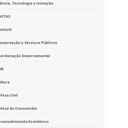
ência, Tecnologia e Inovação
IVITAS
omlurb
nservação e Serviços Públicos
oordenação Governamental
OR
ltura
fesa Civil
efesa do Consumidor
esenvolvimento Econômico