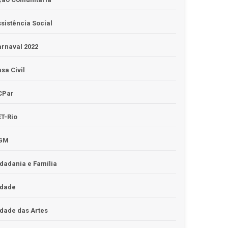
sistência Social
rnaval 2022
sa Civil
CPar
T-Rio
GM
dadania e Família
idade
dade das Artes