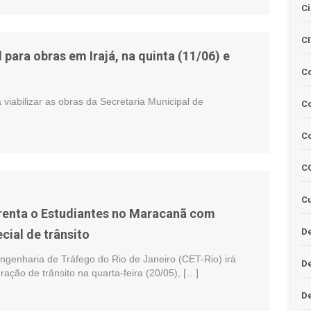
Ci
C
 para obras em Irajá, na quinta (11/06) e
C
viabilizar as obras da Secretaria Municipal de
Co
C
C
Cu
renta o Estudiantes no Maracanã com
De
cial de trânsito
genharia de Tráfego do Rio de Janeiro (CET-Rio) irá
D
ação de trânsito na quarta-feira (20/05), […]
D