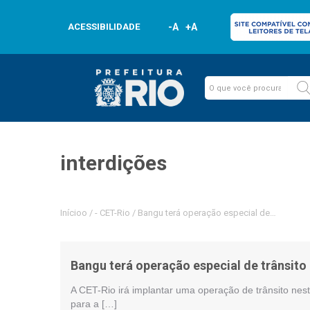
ACESSIBILIDADE
-A
+A
interdições
Inícioo
/
-
CET-Rio
/
Bangu terá operação especial de trânsito p
Bangu terá operação especial de trânsito
A CET-Rio irá implantar uma operação de trânsito ne
para a […]