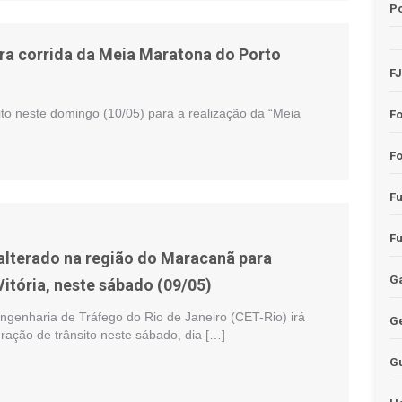
Po
ara corrida da Meia Maratona do Porto
F
to neste domingo (10/05) para a realização da “Meia
F
Fo
F
F
 alterado na região do Maracanã para
Ga
itória, neste sábado (09/05)
genharia de Tráfego do Rio de Janeiro (CET-Rio) irá
G
ração de trânsito neste sábado, dia […]
G