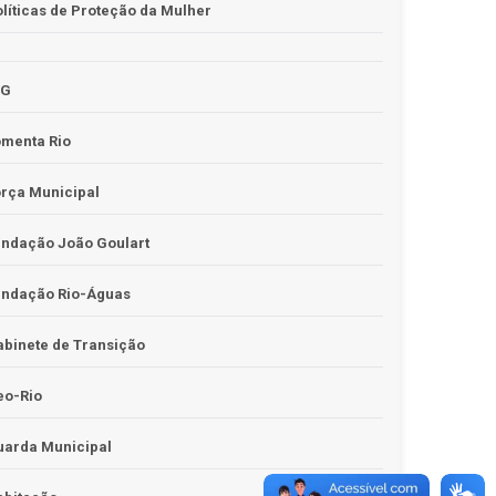
líticas de Proteção da Mulher
JG
omenta Rio
rça Municipal
undação João Goulart
undação Rio-Águas
binete de Transição
eo-Rio
uarda Municipal