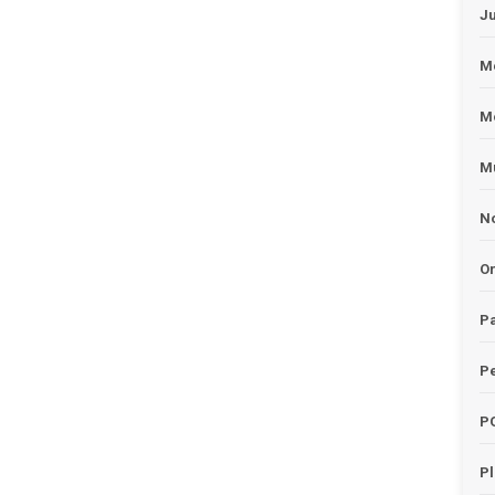
J
Me
M
Mu
No
O
Pa
Pe
P
P