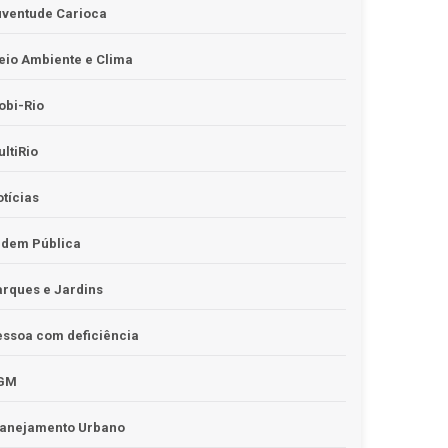
uventude Carioca
io Ambiente e Clima
obi-Rio
ltiRio
tícias
rdem Pública
rques e Jardins
ssoa com deficiência
GM
lanejamento Urbano