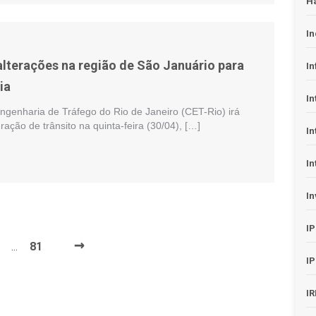
H
In
 alterações na região de São Januário para
In
ia
In
genharia de Tráfego do Rio de Janeiro (CET-Rio) irá
ação de trânsito na quinta-feira (30/04), […]
In
In
In
I
→
81
…
I
I