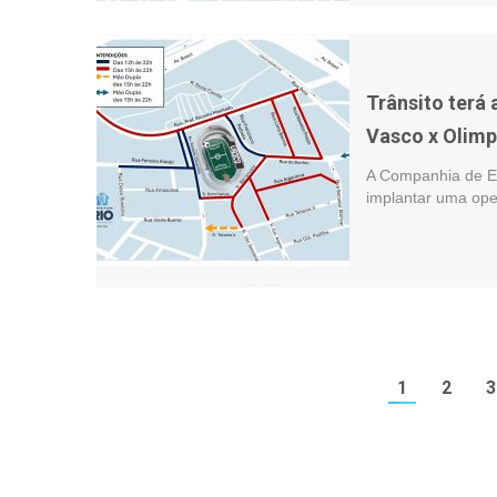
Trânsito terá
Vasco x Olimp
A Companhia de En
implantar uma oper
1
2
3