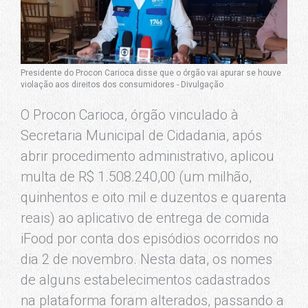
Presidente do Procon Carioca disse que o órgão vai apurar se houve
violação aos direitos dos consumidores - Divulgação
O Procon Carioca, órgão vinculado à
Secretaria Municipal de Cidadania, após
abrir procedimento administrativo, aplicou
multa de R$ 1.508.240,00 (um milhão,
quinhentos e oito mil e duzentos e quarenta
reais) ao aplicativo de entrega de comida
iFood por conta dos episódios ocorridos no
dia 2 de novembro. Nesta data, os nomes
de alguns estabelecimentos cadastrados
na plataforma foram alterados, passando a