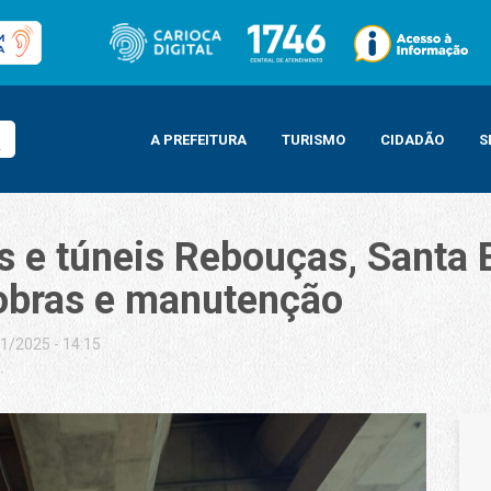
A PREFEITURA
TURISMO
CIDADÃO
S
s e túneis Rebouças, Santa 
 obras e manutenção
1/2025 - 14:15
Rebouças, Santa Bárbara e José Alencar serão fechados para obras e manute