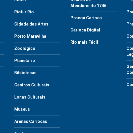
Atendimento 1746
Riotur.Rio
Por
Procon Carioca
o
Cidade das Artes
Pre
Carioca Digital
Porto Maravilha
Co
Rio mais Fácil
Zoológico
Con
Le
Planetário
Gen
Co
Bibliotecas
Co
Centros Culturais
Lonas Culturais
Museus
Arenas Cariocas