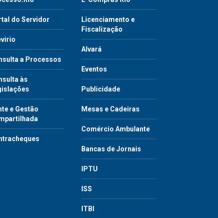
tal do Servidor
Licenciamento e
Fiscalização
virio
Alvará
nsulta a Processos
Eventos
sulta às
gislações
Publicidade
te e Gestão
Mesas e Cadeiras
mpartilhada
Comércio Ambulante
ntracheques
Bancas de Jornais
IPTU
ISS
ITBI