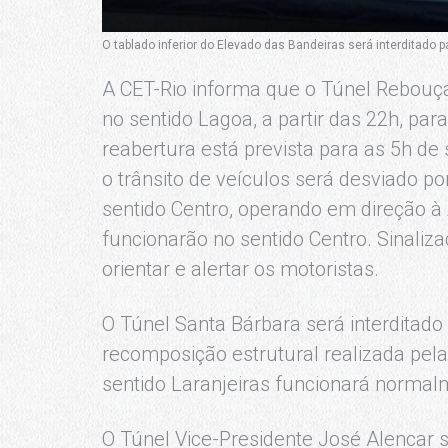
O tablado inferior do Elevado das Bandeiras será interditado 
A CET-Rio informa que o Túnel Rebouças
no sentido Lagoa, a partir das 22h, pa
reabertura está prevista para as 5h de
o trânsito de veículos será desviado p
sentido Centro, operando em direção à 
funcionarão no sentido Centro. Sinaliz
orientar e alertar os motoristas.
O Túnel Santa Bárbara será interditado 
recomposição estrutural realizada pela
sentido Laranjeiras funcionará normal
O Túnel Vice-Presidente José Alencar se