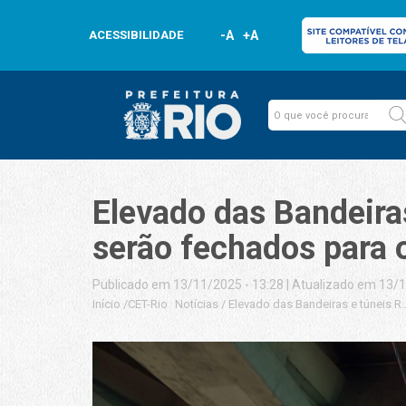
ACESSIBILIDADE
-A
+A
Elevado das Bandeira
serão fechados para
Publicado em 13/11/2025 - 13:28
|
Atualizado em 13/1
Início
/
CET-Rio
Notícias
/
Elevado das Bandeiras e túneis 