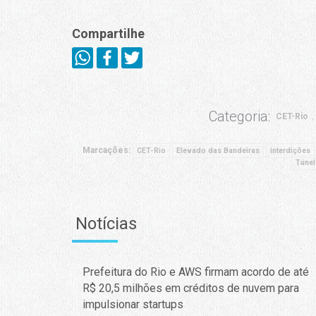
Compartilhe
Categoria:
CET-Rio
Marcações:
CET-Rio
Elevado das Bandeiras
interdições
Túnel
Notícias
Prefeitura do Rio e AWS firmam acordo de até
R$ 20,5 milhões em créditos de nuvem para
impulsionar startups