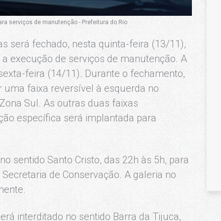
para serviços de manutenção - Prefeitura do Rio
 será fechado, nesta quinta-feira (13/11),
ra a execução de serviços de manutenção. A
 sexta-feira (14/11). Durante o fechamento,
or uma faixa reversível à esquerda no
Zona Sul. As outras duas faixas
ação específica será implantada para
no sentido Santo Cristo, das 22h às 5h, para
 Secretaria de Conservação. A galeria no
mente.
rá interditado no sentido Barra da Tijuca,