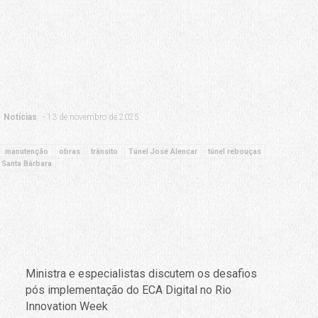
Notícias
13 de novembro de 2025
manutenção
obras
trânsito
Túnel José Alencar
túnel rebouças
 Santa Bárbara
Ministra e especialistas discutem os desafios
pós implementação do ECA Digital no Rio
Innovation Week