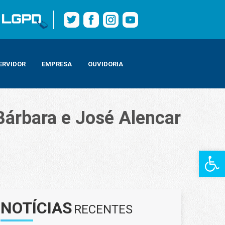
ERVIDOR
EMPRESA
OUVIDORIA
Bárbara e José Alencar
Barra de Fe
nção
NOTÍCIAS
RECENTES