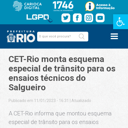
Barra de Fe
CET-Rio monta esquema
especial de trânsito para os
ensaios técnicos do
Salgueiro
Publicado em 11/01/2023 - 16:31
|
Atualizado
A CET-Rio informa que montou esquema
especial de trânsito para os ensaios