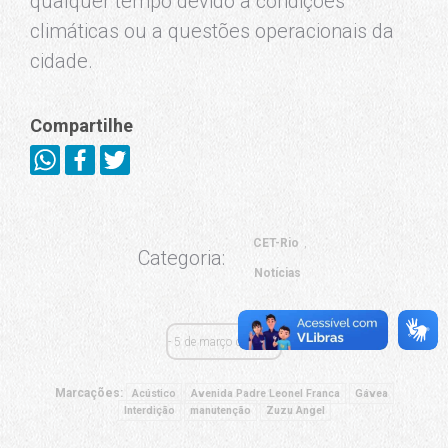
qualquer tempo devido a condições
climáticas ou a questões operacionais da
cidade.
Compartilhe
CET-Rio
Categoria:
Notícias
5 de março de 2024
Marcações:
Acústico
Avenida Padre Leonel Franca
Gávea
Interdição
manutenção
Zuzu Angel