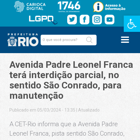
Barra de Fe
Avenida Padre Leonel Franca
terá interdição parcial, no
sentido São Conrado, para
manutenção
Publicado em 05/03/2024 - 13:35
|
Atualizado
A CET-Rio informa que a Avenida Padre
Leonel Franca, pista sentido São Conrado,