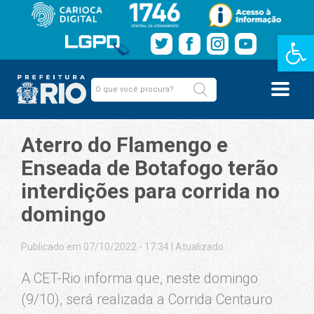
Barra de Fe
Aterro do Flamengo e
Enseada de Botafogo terão
interdições para corrida no
domingo
Publicado em 07/10/2022 - 17:34
|
Atualizado
A CET-Rio informa que, neste domingo
(9/10), será realizada a Corrida Centauro