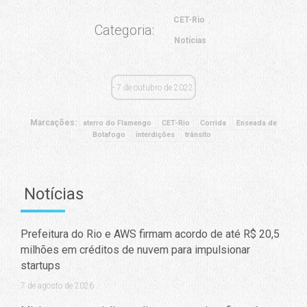
CET-Rio
Categoria:
Notícias
7 de outubro de 2022
Marcações:
aterro do Flamengo
CET-Rio
Corrida
Enseada de
Botafogo
interdições
trânsito
Notícias
Prefeitura do Rio e AWS firmam acordo de até R$ 20,5
milhões em créditos de nuvem para impulsionar
startups
7 de agosto de 2026