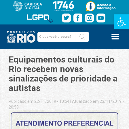
Barra de Fe
Equipamentos culturais do
Rio recebem novas
sinalizações de prioridade a
autistas
Publicado em 22/11/2019 - 10:54
|
Atualizado em 23/11/2019 -
20:59