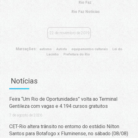
Rio Faz
Rio Faz Notícias
22 de novembro de 2019
Marcações:
autismo
Autista
equipamentos culturais
Lei do
Lacinho
Prefeitura do Rio
Notícias
Feira “Um Rio de Oportunidades” volta ao Terminal
Gentileza com vagas e 4.194 cursos gratuitos
7 de agosto de 2026
CET-Rio altera trânsito no entorno do estádio Nilton
Santos para Botafogo x Fluminense, no sábado (08/08)