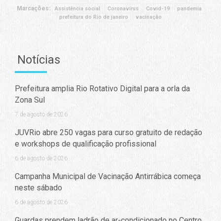
Marcações:
Assistência social
Coronavírus
Covid-19
pandemia
prefeitura do Rio de janeiro
vacinação
Notícias
Prefeitura amplia Rio Rotativo Digital para a orla da
Zona Sul
7 de agosto de 2026
JUVRio abre 250 vagas para curso gratuito de redação
e workshops de qualificação profissional
6 de agosto de 2026
Campanha Municipal de Vacinação Antirrábica começa
neste sábado
6 de agosto de 2026
Guardas prendem ladrão de ar-condicionado no Centro