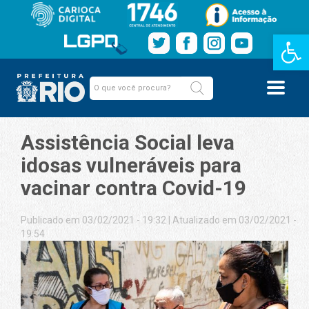
Barra de Fe
Assistência Social leva
idosas vulneráveis para
vacinar contra Covid-19
Publicado em 03/02/2021 - 19:32
|
Atualizado em 03/02/2021 -
19:54