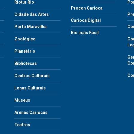
Riotur.Rio
Por
Procon Carioca
o
Cidade das Artes
Pre
Carioca Digital
Porto Maravilha
Co
Rio mais Fácil
Zoológico
Con
Le
Planetário
Gen
Co
Bibliotecas
Co
Centros Culturais
Lonas Culturais
Museus
Arenas Cariocas
Teatros