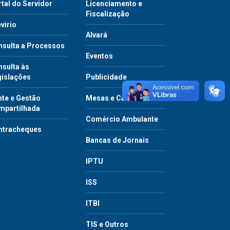
tal do Servidor
Licenciamento e
Fiscalização
virio
Alvará
nsulta a Processos
Eventos
sulta às
gislações
Publicidade
te e Gestão
Mesas e Cadeiras
mpartilhada
Comércio Ambulante
ntracheques
Bancas de Jornais
IPTU
ISS
ITBI
TIS e Outros