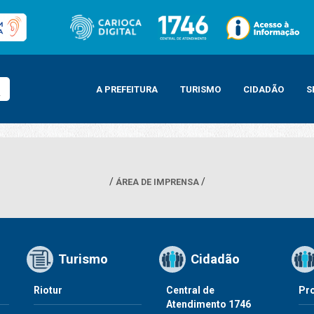
A PREFEITURA
TURISMO
CIDADÃO
S
ÁREA DE IMPRENSA
Turismo
Cidadão
Riotur
Central de
Pr
Atendimento 1746