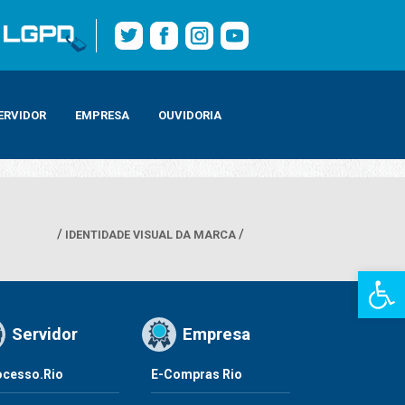
ERVIDOR
EMPRESA
OUVIDORIA
IDENTIDADE VISUAL DA MARCA
Barra de Fe
Servidor
Empresa
ocesso.Rio
E-Compras Rio