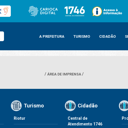
A PREFEITURA
TURISMO
CIDADÃO
S
ÁREA DE IMPRENSA
Turismo
Cidadão
Riotur
Central de
Pr
Atendimento 1746