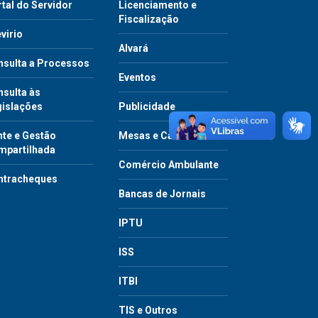
tal do Servidor
Licenciamento e
Fiscalização
virio
Alvará
nsulta a Processos
Eventos
sulta às
gislações
Publicidade
te e Gestão
Mesas e Cadeiras
mpartilhada
Comércio Ambulante
ntracheques
Bancas de Jornais
IPTU
ISS
ITBI
TIS e Outros