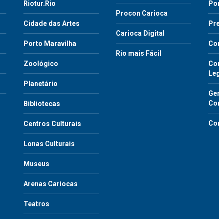
Riotur.Rio
Por
Procon Carioca
o
Cidade das Artes
Pre
Carioca Digital
Porto Maravilha
Co
Rio mais Fácil
Zoológico
Con
Le
Planetário
Gen
Co
Bibliotecas
Co
Centros Culturais
Lonas Culturais
Museus
Arenas Cariocas
Teatros