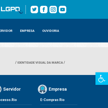
ERVIDOR
EMPRESA
OUVIDORIA
IDENTIDADE VISUAL DA MARCA
Barra de Fe
Servidor
Empresa
ocesso.Rio
E-Compras Rio