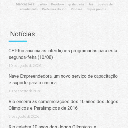
Marcações:
cartão
Deodoro
gratuidade
Jaé
postos de
atendimento
Prefeitura do Rio
Riocard
Super postos
Notícias
CET-Rio anuncia as interdições programadas para esta
segunda-feira (10/08)
10 de agosto de 2026
Nave Empreendedora, um novo serviço de capacitação
e suporte para o carioca
10 de agosto de 2026
Rio encerra as comemorações dos 10 anos dos Jogos
Olímpicos e Paralímpicos de 2016
9 de agosto de 2026
Rio celebra 10 anos dos Jogos Olímpicos e