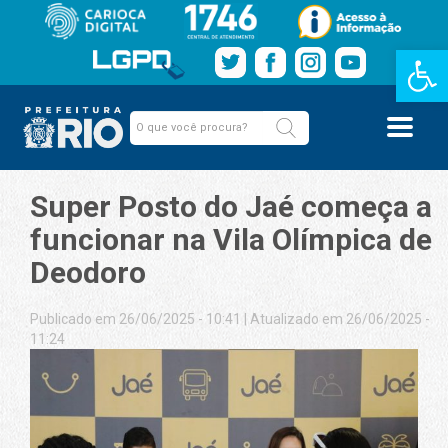
Barra de Fe
Super Posto do Jaé começa a
funcionar na Vila Olímpica de
Deodoro
Publicado em 26/06/2025 - 10:41
|
Atualizado em 26/06/2025 -
11:24