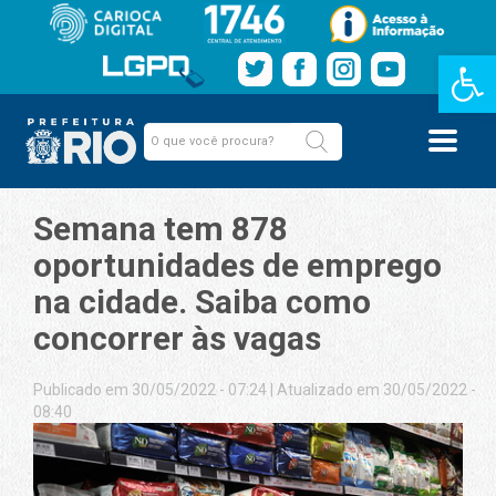
Barra de Fe
Semana tem 878
oportunidades de emprego
na cidade. Saiba como
concorrer às vagas
Publicado em 30/05/2022 - 07:24
|
Atualizado em 30/05/2022 -
08:40