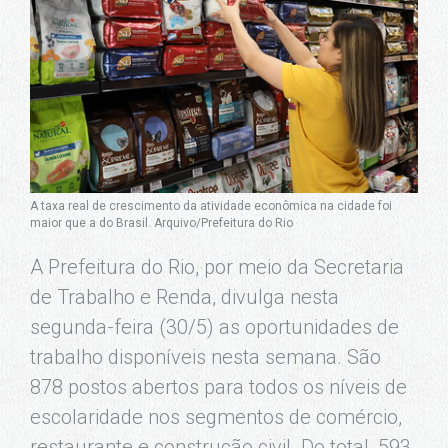
A taxa real de crescimento da atividade econômica na cidade foi
maior que a do Brasil. Arquivo/Prefeitura do Rio
A Prefeitura do Rio, por meio da Secretaria
de Trabalho e Renda, divulga nesta
segunda-feira (30/5) as oportunidades de
trabalho disponíveis nesta semana. São
878 postos abertos para todos os níveis de
escolaridade nos segmentos de comércio,
restaurante e construção civil. Do total, 593