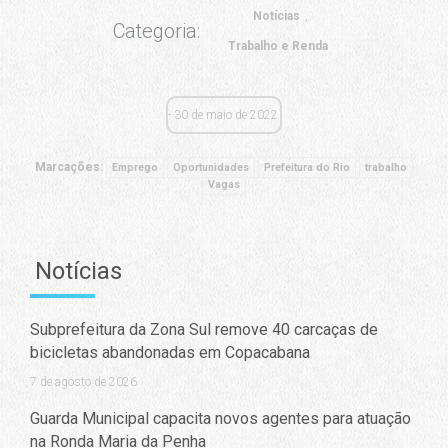
Notícias
Categoria:
Trabalho e Renda
30 de maio de 2022
Marcações:
Emprego
Oportunidades
Prefeitura do Rio
trabalho
Vagas
Notícias
Subprefeitura da Zona Sul remove 40 carcaças de
bicicletas abandonadas em Copacabana
7 de agosto de 2026
Guarda Municipal capacita novos agentes para atuação
na Ronda Maria da Penha