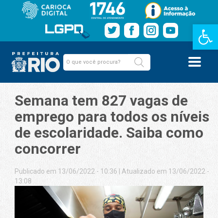
Barra de Fe
Semana tem 827 vagas de
emprego para todos os níveis
de escolaridade. Saiba como
concorrer
Publicado em 13/06/2022 - 10:36
|
Atualizado em 13/06/2022 -
13:08