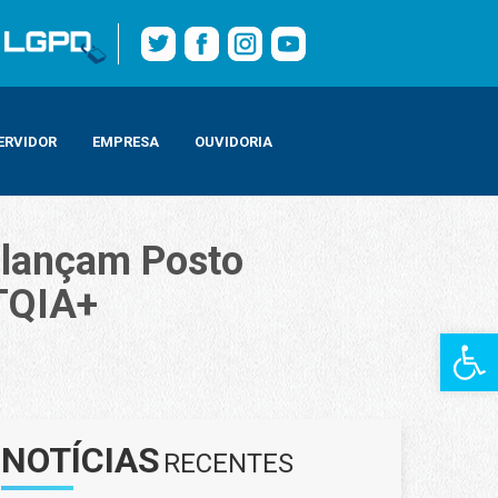
ERVIDOR
EMPRESA
OUVIDORIA
s lançam Posto
TQIA+
Barra de Fe
 pessoas LGBTQIA+
NOTÍCIAS
RECENTES