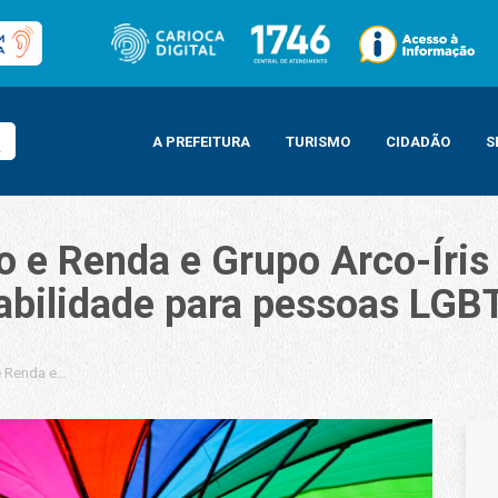
A PREFEITURA
TURISMO
CIDADÃO
S
ho e Renda e Grupo Arco-Íri
bilidade para pessoas LGB
 e Renda e Grupo Arco-Íris lançam Posto Avançado de Empregabilidade para