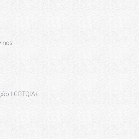
vines
lação LGBTQIA+