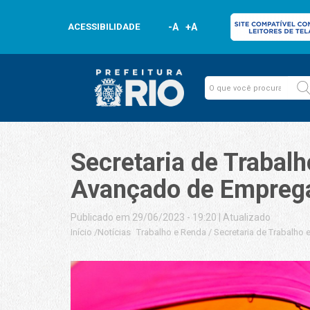
ACESSIBILIDADE
-A
+A
Secretaria de Trabal
Avançado de Emprega
Publicado em 29/06/2023 - 19:20
|
Atualizado
Início
/
Notícias
Trabalho e Renda
/
Secretaria de Trabalho