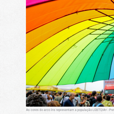
As cores do arco íris representam a população LGBTQIA+ - Pref