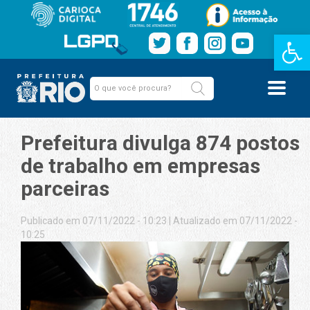
Barra de Fe
Prefeitura divulga 874 postos
de trabalho em empresas
parceiras
Publicado em 07/11/2022 - 10:23
|
Atualizado em 07/11/2022 -
10:25