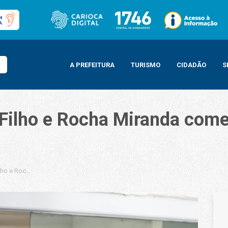
A PREFEITURA
TURISMO
CIDADÃO
S
 Filho e Rocha Miranda co
ilho e Rocha Miranda comemoram chegada do programa Prato Feito