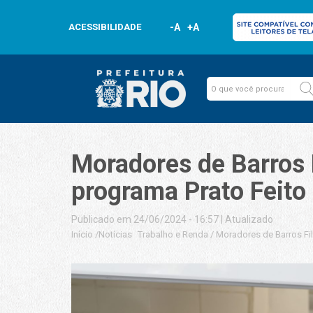
ACESSIBILIDADE
-A
+A
Moradores de Barros
programa Prato Feito
Publicado em 24/06/2024 - 16:57
|
Atualizado
Início
/
Notícias
Trabalho e Renda
/
Moradores de Barros F