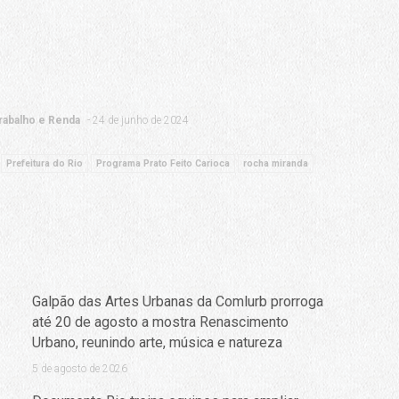
rabalho e Renda
24 de junho de 2024
Prefeitura do Rio
Programa Prato Feito Carioca
rocha miranda
Galpão das Artes Urbanas da Comlurb prorroga
até 20 de agosto a mostra Renascimento
Urbano, reunindo arte, música e natureza
5 de agosto de 2026