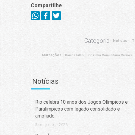
Compartilhe
Categoria:
Notícias
T
Marcações:
Barros Filho
Cozinha Comunitária Carioca
Notícias
Rio celebra 10 anos dos Jogos Olímpicos e
Paralímpicos com legado consolidado e
ampliado
5 de agosto de 2026