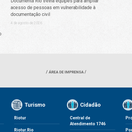
Documenta Rio treina equipes para ampliar
acesso de pessoas em vulnerabilidade à
documentação civil
4 de agosto de 2026
o
ÁREA DE IMPRENSA
Turismo
Cidadão
Riotur
Central de
Pr
Atendimento 1746
Riotur.Rio
Por