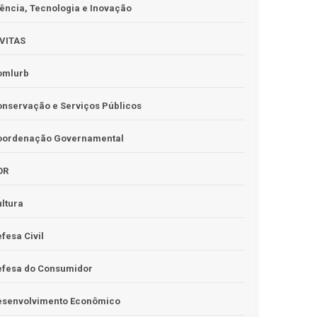
ência, Tecnologia e Inovação
IVITAS
omlurb
nservação e Serviços Públicos
oordenação Governamental
OR
ltura
fesa Civil
efesa do Consumidor
esenvolvimento Econômico