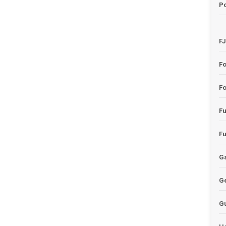
Po
F
F
Fo
F
F
Ga
G
G