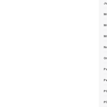
J
Me
M
Mu
No
O
Pa
Pe
P
P