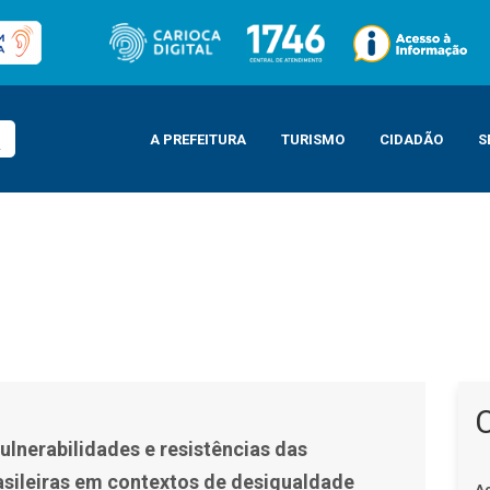
A PREFEITURA
TURISMO
CIDADÃO
S
as das juventudes brasileiras em contextos de desigualdade
vulnerabilidades e resistências das
asileiras em contextos de desigualdade
A