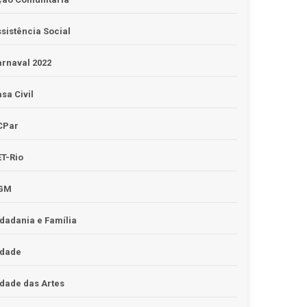
sistência Social
rnaval 2022
sa Civil
CPar
T-Rio
GM
dadania e Família
idade
dade das Artes