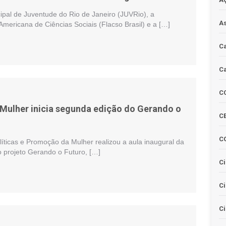
ipal de Juventude do Rio de Janeiro (JUVRio), a
As
mericana de Ciências Sociais (Flacso Brasil) e a […]
Ca
Ca
C
 Mulher inicia segunda edição do Gerando o
CE
C
líticas e Promoção da Mulher realizou a aula inaugural da
 projeto Gerando o Futuro, […]
Ci
C
Ci