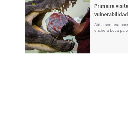
Primeira visit
vulnerabilida
Até a semana passa
enche a boca para 