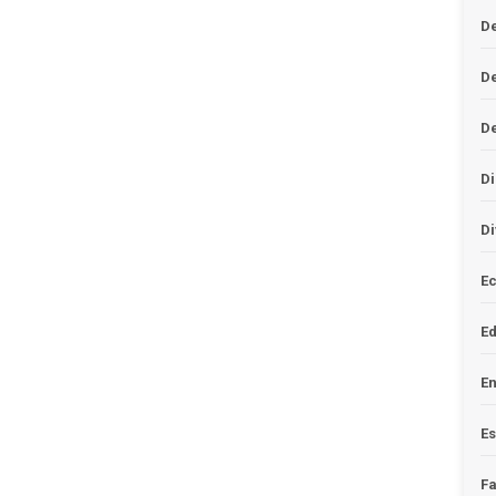
De
D
D
Di
Di
Ec
E
En
Es
F