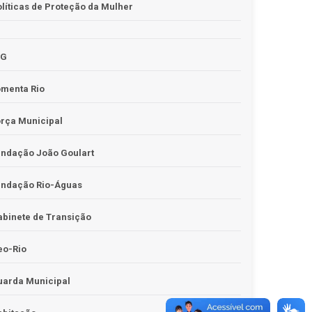
líticas de Proteção da Mulher
JG
omenta Rio
rça Municipal
undação João Goulart
undação Rio-Águas
binete de Transição
eo-Rio
uarda Municipal