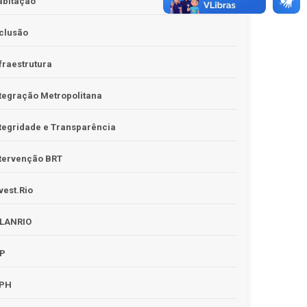
abitação
clusão
fraestrutura
tegração Metropolitana
tegridade e Transparência
tervenção BRT
vest.Rio
PLANRIO
PP
RPH