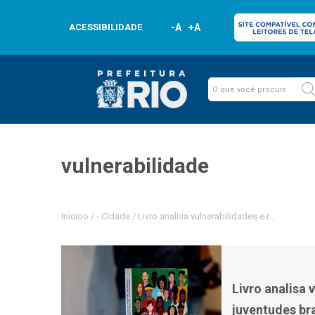
ACESSIBILIDADE
-A
+A
vulnerabilidade
Inícioo
/
-
Cidade
/
Livro analisa vulnerabilidades e resistênci
Livro analisa 
juventudes br