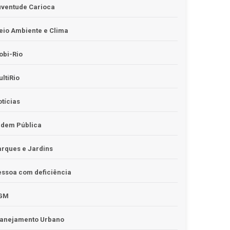
uventude Carioca
io Ambiente e Clima
obi-Rio
ltiRio
tícias
rdem Pública
rques e Jardins
ssoa com deficiência
GM
lanejamento Urbano