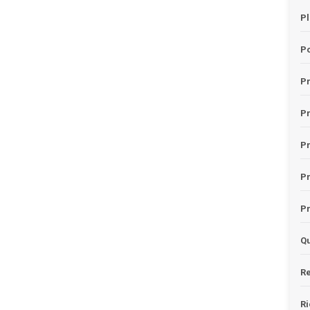
Pl
Po
Pr
P
Pr
P
Pr
Qu
Re
Ri