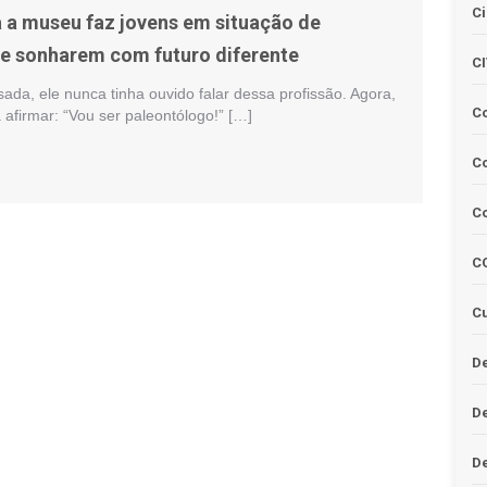
Ci
a a museu faz jovens em situação de
de sonharem com futuro diferente
C
da, ele nunca tinha ouvido falar dessa profissão. Agora,
C
afirmar: “Vou ser paleontólogo!” […]
Co
C
C
Cu
De
D
D