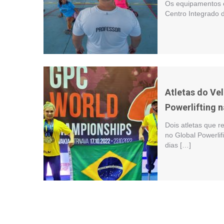
Os equipamentos es
Centro Integrado 
Atletas do Ve
Powerlifting 
Dois atletas que r
no Global Powerli
dias […]