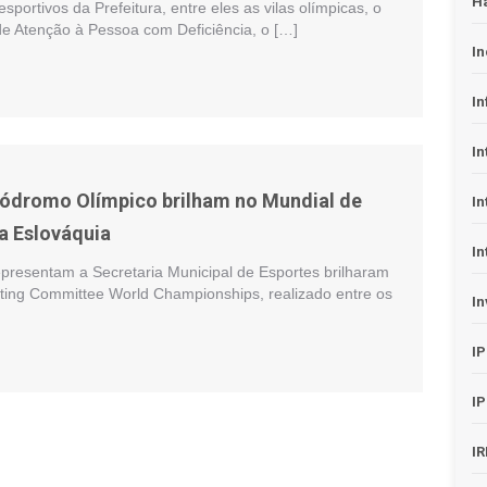
H
portivos da Prefeitura, entre eles as vilas olímpicas, o
de Atenção à Pessoa com Deficiência, o […]
In
In
In
lódromo Olímpico brilham no Mundial de
In
na Eslováquia
In
epresentam a Secretaria Municipal de Esportes brilharam
fiting Committee World Championships, realizado entre os
In
I
I
I