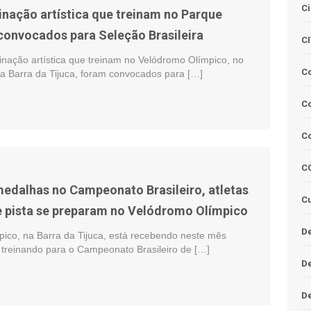
Ci
inação artística que treinam no Parque
convocados para Seleção Brasileira
C
tinação artística que treinam no Velódromo Olímpico, no
C
a Barra da Tijuca, foram convocados para […]
Co
C
C
edalhas no Campeonato Brasileiro, atletas
Cu
e pista se preparam no Velódromo Olímpico
De
ico, na Barra da Tijuca, está recebendo neste mês
o treinando para o Campeonato Brasileiro de […]
D
D