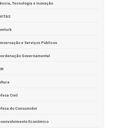
ência, Tecnologia e Inovação
IVITAS
omlurb
nservação e Serviços Públicos
oordenação Governamental
OR
ltura
fesa Civil
efesa do Consumidor
esenvolvimento Econômico