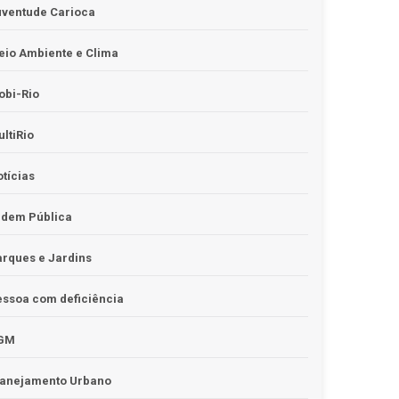
uventude Carioca
io Ambiente e Clima
obi-Rio
ltiRio
tícias
rdem Pública
rques e Jardins
ssoa com deficiência
GM
lanejamento Urbano