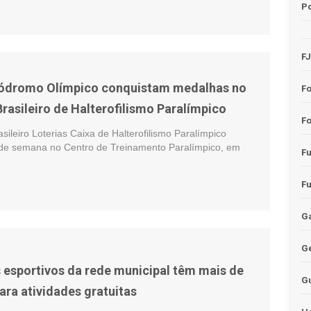
Po
F
lódromo Olímpico conquistam medalhas no
F
asileiro de Halterofilismo Paralímpico
Fo
leiro Loterias Caixa de Halterofilismo Paralímpico
 de semana no Centro de Treinamento Paralímpico, em
F
F
Ga
G
esportivos da rede municipal têm mais de
G
ara atividades gratuitas