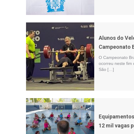
Alunos do Ve
Campeonato Br
O Campeonato Brasi
ocorreu neste fim
São […]
Equipamentos 
12 mil vagas p