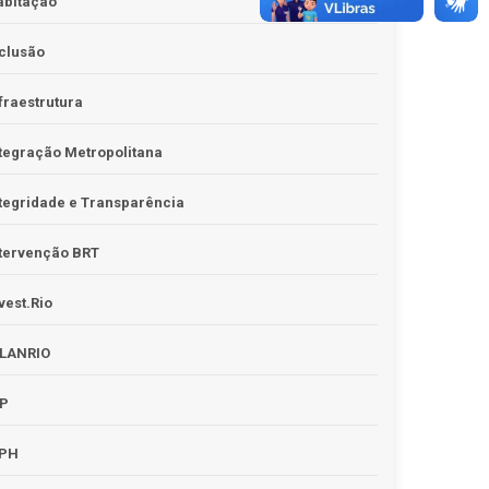
abitação
clusão
fraestrutura
tegração Metropolitana
tegridade e Transparência
tervenção BRT
vest.Rio
PLANRIO
PP
RPH