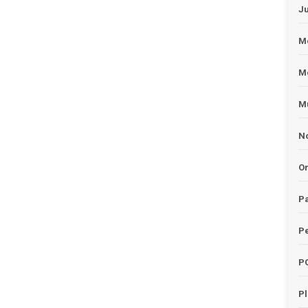
J
Me
M
Mu
No
O
Pa
Pe
P
P