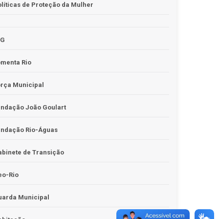
líticas de Proteção da Mulher
JG
omenta Rio
rça Municipal
undação João Goulart
undação Rio-Águas
binete de Transição
eo-Rio
uarda Municipal