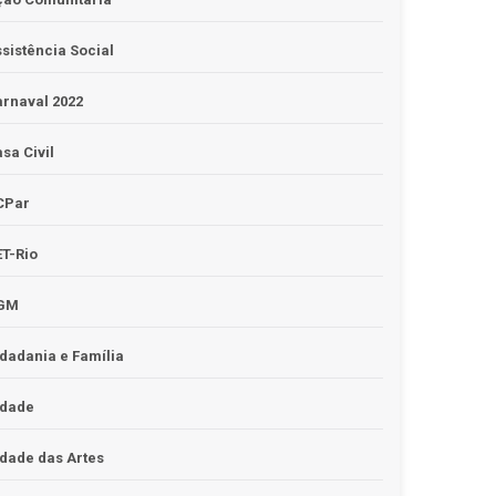
sistência Social
rnaval 2022
sa Civil
CPar
T-Rio
GM
dadania e Família
idade
dade das Artes