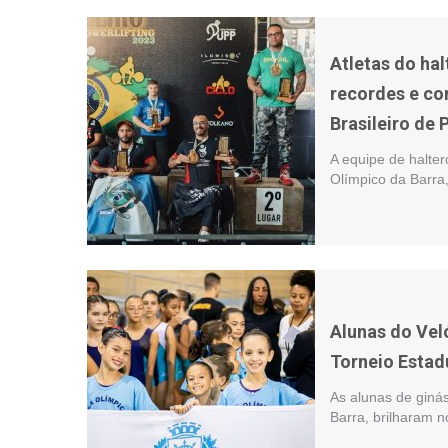
Atletas do ha
recordes e c
Brasileiro de 
A equipe de halte
Olímpico da Barra
Alunas do Ve
Torneio Estad
As alunas de giná
Barra, brilharam n