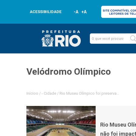
ACESSIBILIDADE
-A
+A
Velódromo Olímpico
Inícioo
/
-
Cidade
/
Rio Museu Olímpico foi preservado e pista
Rio Museu Olí
não foi impac