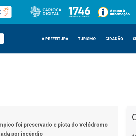
A PREFEITURA
TURISMO
CIDADÃO
S
 do Velódromo não foi impactada por incêndio
mpico foi preservado e pista do Velódromo
tada por incêndio
A