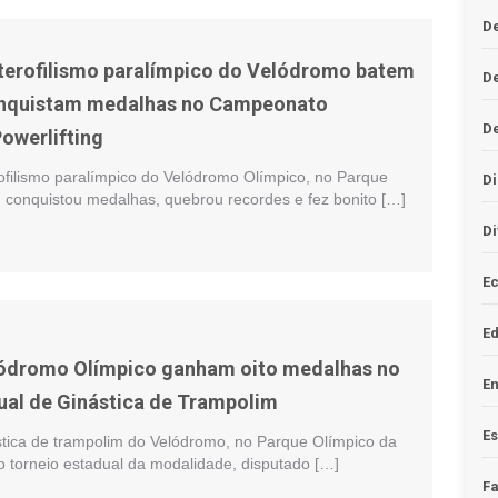
De
lterofilismo paralímpico do Velódromo batem
D
onquistam medalhas no Campeonato
D
Powerlifting
rofilismo paralímpico do Velódromo Olímpico, no Parque
Di
, conquistou medalhas, quebrou recordes e fez bonito […]
Di
Ec
E
lódromo Olímpico ganham oito medalhas no
En
ual de Ginástica de Trampolim
Es
stica de trampolim do Velódromo, no Parque Olímpico da
o torneio estadual da modalidade, disputado […]
F