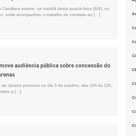
 Cavaliere esteve, na manhã desta quarta-feira (8/4), no
As
co, onde acompanhou o trabalho de combate ao […]
Ca
Ca
C
omove audiência pública sobre concessão do
CE
arenas
C
o de Janeiro promove no dia 3 de outubro, das 10h às 12h,
sobre a […]
Ci
C
Ci