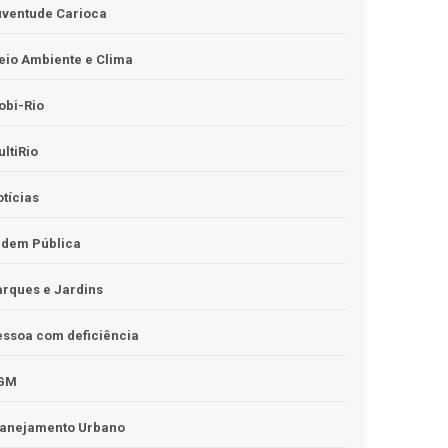
uventude Carioca
io Ambiente e Clima
obi-Rio
ltiRio
tícias
rdem Pública
rques e Jardins
ssoa com deficiência
GM
lanejamento Urbano