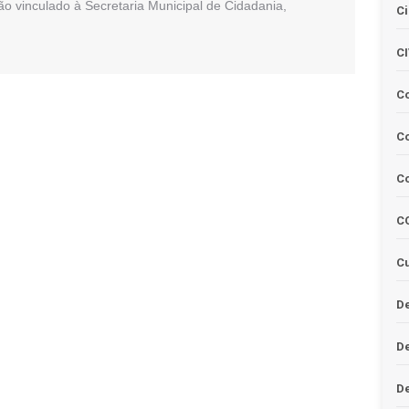
ão vinculado à Secretaria Municipal de Cidadania,
Ci
C
C
Co
C
C
Cu
De
D
D