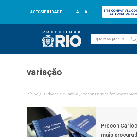
ACESSIBILIDADE
-A
+A
variação
Inícioo
/
-
Cidadania e Família
/
Procon Carioca faz levantamen
Procon Carioc
mais procurad