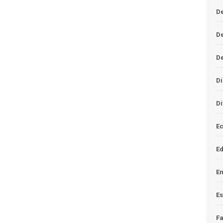
De
D
D
Di
Di
Ec
E
En
Es
F