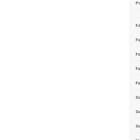
Po
F
F
Fo
F
F
Ga
G
G