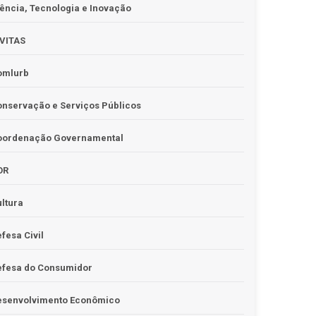
ência, Tecnologia e Inovação
IVITAS
omlurb
nservação e Serviços Públicos
oordenação Governamental
OR
ltura
fesa Civil
efesa do Consumidor
esenvolvimento Econômico