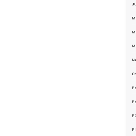
J
Me
M
Mu
No
O
Pa
Pe
P
P