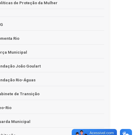
líticas de Proteção da Mulher
JG
omenta Rio
rça Municipal
undação João Goulart
undação Rio-Águas
binete de Transição
eo-Rio
uarda Municipal