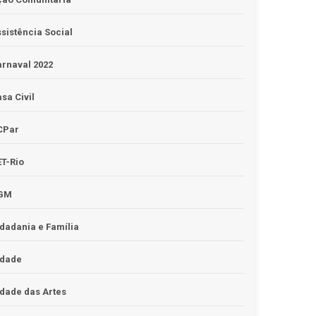
sistência Social
rnaval 2022
sa Civil
CPar
T-Rio
GM
dadania e Família
idade
dade das Artes