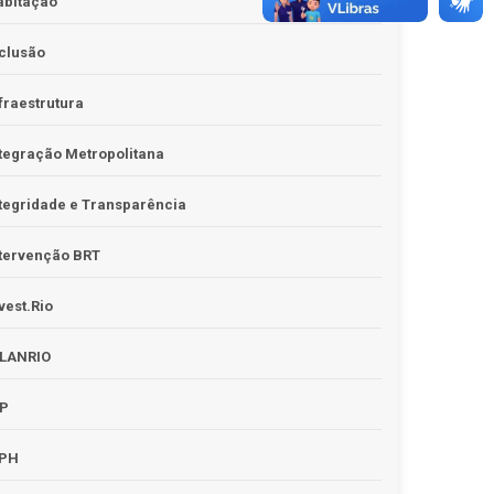
abitação
clusão
fraestrutura
tegração Metropolitana
tegridade e Transparência
tervenção BRT
vest.Rio
PLANRIO
PP
RPH