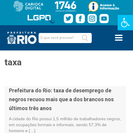
Barra de Fe
taxa
Prefeitura do Rio: taxa de desemprego de
negros recuou mais que a dos brancos nos
últimos três anos
A cidade do Rio possui 1,5 milhão de trabalhadores negros,
em ocupações formais e informais, sendo 57,3% de
homens e […]