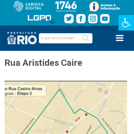
Barra de Fe
Rua Aristides Caire