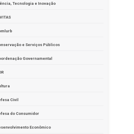
ência, Tecnologia e Inovação
IVITAS
omlurb
nservação e Serviços Públicos
oordenação Governamental
OR
ltura
fesa Civil
efesa do Consumidor
esenvolvimento Econômico