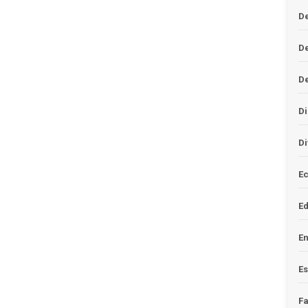
De
D
D
Di
Di
Ec
E
En
Es
F