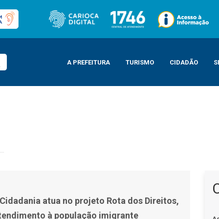
A PREFEITURA
TURISMO
CIDADÃO
S
 projeto Rota dos Direitos, que oferece atendimento à população imigrante
Cidadania atua no projeto Rota dos Direitos,
tendimento à população imigrante
A