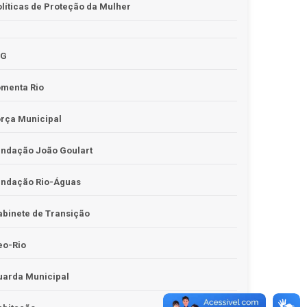
líticas de Proteção da Mulher
JG
omenta Rio
rça Municipal
undação João Goulart
undação Rio-Águas
binete de Transição
eo-Rio
uarda Municipal