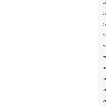
Ci
C
C
Co
C
C
Cu
De
D
D