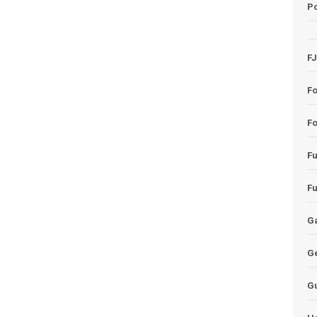
Po
F
F
Fo
F
F
Ga
G
G