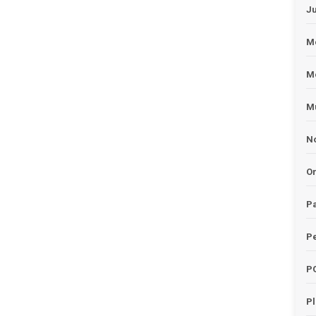
J
Me
M
Mu
No
O
Pa
Pe
P
P