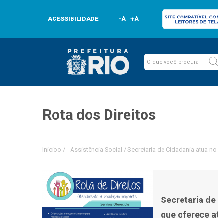
ACESSIBILIDADE
-A
+A
Rota dos Direitos
Inícioo
/
-
Assistência Social
/
Secretaria de Cidadania atua no
Secretaria de 
que oferece a