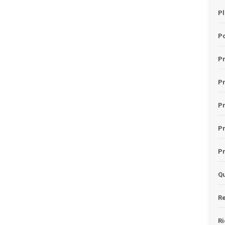
Pl
Po
Pr
P
Pr
P
Pr
Qu
Re
Ri