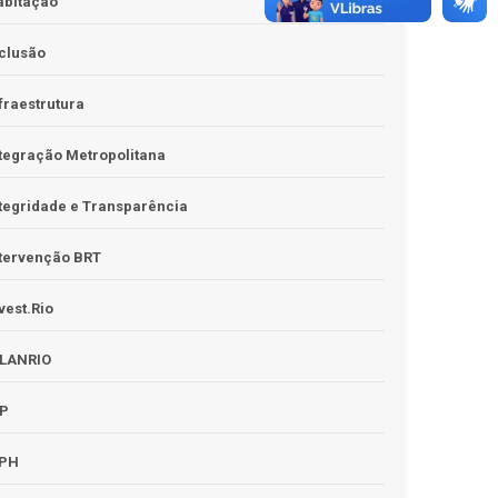
abitação
clusão
fraestrutura
tegração Metropolitana
tegridade e Transparência
tervenção BRT
vest.Rio
PLANRIO
PP
RPH