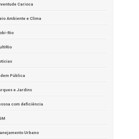
uventude Carioca
io Ambiente e Clima
obi-Rio
ltiRio
tícias
rdem Pública
rques e Jardins
ssoa com deficiência
GM
lanejamento Urbano