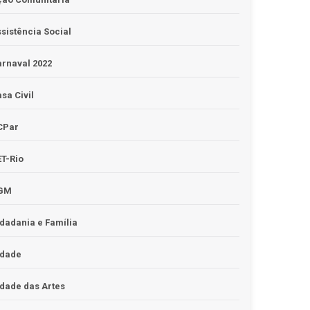
sistência Social
rnaval 2022
sa Civil
CPar
T-Rio
GM
dadania e Família
idade
dade das Artes