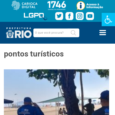
Barra de Fe
pontos turísticos