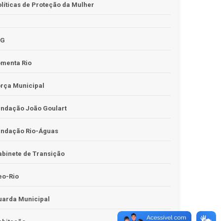
líticas de Proteção da Mulher
JG
omenta Rio
rça Municipal
undação João Goulart
undação Rio-Águas
binete de Transição
eo-Rio
uarda Municipal