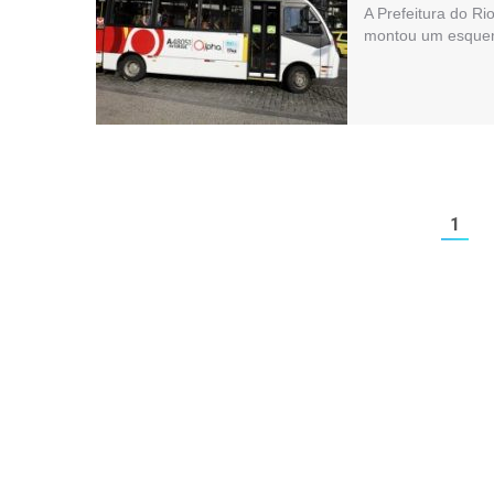
A Prefeitura do Ri
montou um esquem
1