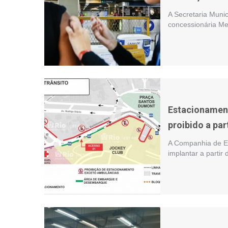
A Secretaria Muni
concessionária Met
Estacionament
proibido a par
A Companhia de En
implantar a partir