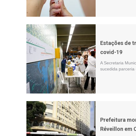
Estações de t
covid-19
A Secretaria Muni
sucedida parceria
Prefeitura mo
Réveillon em