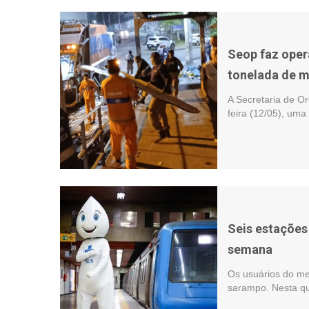
Seop faz oper
tonelada de m
A Secretaria de O
feira (12/05), um
Seis estações
semana
Os usuários do me
sarampo. Nesta qua