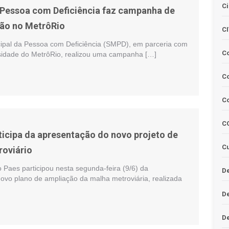
Ci
 Pessoa com Deficiência faz campanha de
ão no MetrôRio
C
cipal da Pessoa com Deficiência (SMPD), em parceria com
C
sidade do MetrôRio, realizou uma campanha […]
Co
C
C
rticipa da apresentação do novo projeto de
Cu
oviário
 Paes participou nesta segunda-feira (9/6) da
De
ovo plano de ampliação da malha metroviária, realizada
D
D