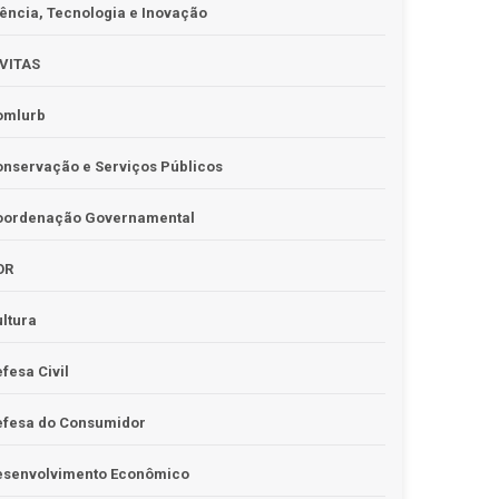
ência, Tecnologia e Inovação
IVITAS
omlurb
nservação e Serviços Públicos
oordenação Governamental
OR
ltura
fesa Civil
efesa do Consumidor
esenvolvimento Econômico