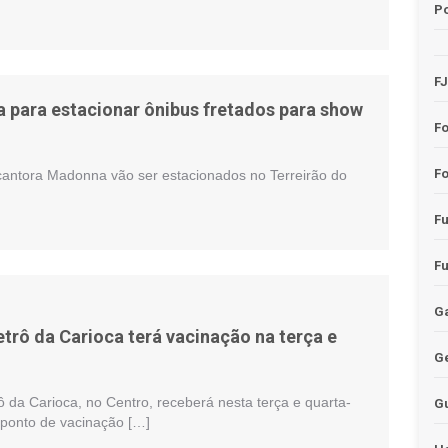
Po
F
a para estacionar ônibus fretados para show
F
Fo
cantora Madonna vão ser estacionados no Terreirão do
F
F
Ga
trô da Carioca terá vacinação na terça e
G
 da Carioca, no Centro, receberá nesta terça e quarta-
G
m ponto de vacinação […]