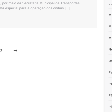
o, por meio da Secretaria Municipal de Transportes,
J
a especial para a operação dos ônibus […]
Me
M
Mu
→
No
2
O
Pa
Pe
P
P