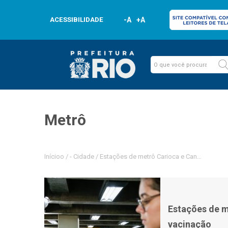
ACESSIBILIDADE
-A
+A
Metrô
Inícioo
/
-
Cidade
/
Estações de metrô Carioca e Cantagalo re
Estações de m
vacinação