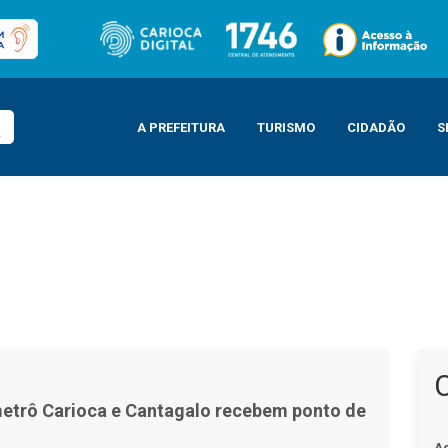
A PREFEITURA
TURISMO
CIDADÃO
S
cebem ponto de vacinação
etrô Carioca e Cantagalo recebem ponto de
A