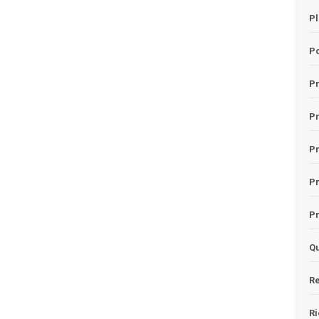
Pl
Po
Pr
P
Pr
P
Pr
Qu
Re
Ri