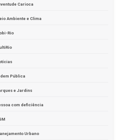
uventude Carioca
io Ambiente e Clima
obi-Rio
ltiRio
tícias
rdem Pública
rques e Jardins
ssoa com deficiência
GM
lanejamento Urbano