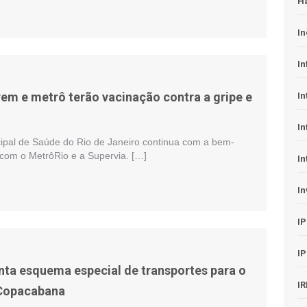
H
In
In
rem e metrô terão vacinação contra a gripe e
In
In
cipal de Saúde do Rio de Janeiro continua com a bem-
 com o MetrôRio e a Supervia. […]
In
In
I
I
nta esquema especial de transportes para o
I
 Copacabana