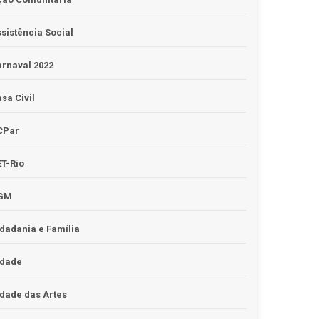
sistência Social
rnaval 2022
sa Civil
CPar
T-Rio
GM
dadania e Família
idade
dade das Artes