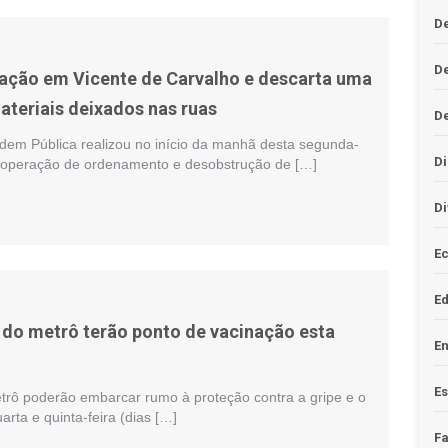
De
D
ação em Vicente de Carvalho e descarta uma
ateriais deixados nas ruas
D
rdem Pública realizou no início da manhã desta segunda-
Di
a operação de ordenamento e desobstrução de […]
Di
Ec
E
 do metrô terão ponto de vacinação esta
En
Es
trô poderão embarcar rumo à proteção contra a gripe e o
rta e quinta-feira (dias […]
F