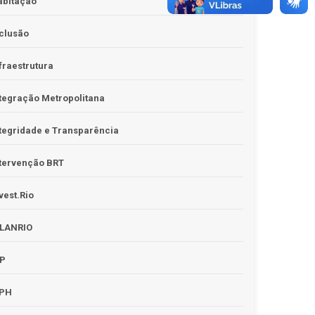
abitação
clusão
fraestrutura
tegração Metropolitana
tegridade e Transparência
tervenção BRT
vest.Rio
PLANRIO
PP
RPH