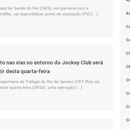
cipal de Saúde do Rio (SMS), em parceria com a
As
rôRio, vai disponibilizar ponto de vacinação (PV) […]
Ca
Ca
C
o nas vias no entorno do Jockey Club será
CE
tir desta quarta-feira
C
genharia de Tráfego do Rio de Janeiro (CET-Rio) vai
 desta quarta-feira (29/10), uma operação […]
Ci
C
Ci