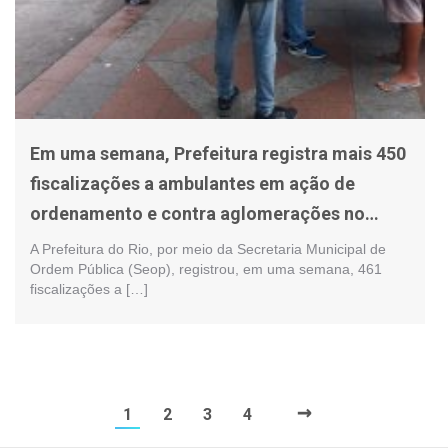
Em uma semana, Prefeitura registra mais 450
fiscalizações a ambulantes em ação de
ordenamento e contra aglomerações no
calçadão de Bangu
A Prefeitura do Rio, por meio da Secretaria Municipal de
Ordem Pública (Seop), registrou, em uma semana, 461
fiscalizações a […]
→
1
2
3
4