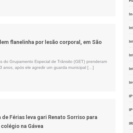
H
In
In
em flanelinha por lesão corporal, em São
In
In
is do Grupamento Especial de Trânsito (GET) prenderam
53 anos, após ele agredir um guarda municipal […]
In
In
I
I
 de Férias leva gari Renato Sorriso para
I
 colégio na Gávea