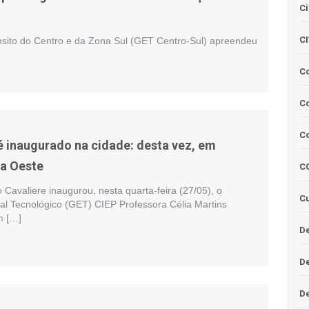
Ci
C
sito do Centro e da Zona Sul (GET Centro-Sul) apreendeu
C
Co
C
 inaugurado na cidade: desta vez, em
a Oeste
C
 Cavaliere inaugurou, nesta quarta-feira (27/05), o
Cu
al Tecnológico (GET) CIEP Professora Célia Martins
m […]
De
D
D