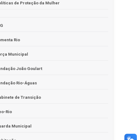
líticas de Proteção da Mulher
JG
omenta Rio
rça Municipal
undação João Goulart
undação Rio-Águas
binete de Transição
eo-Rio
uarda Municipal