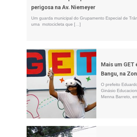
perigosa na Av. Niemeyer
Um guarda municipal do Grupamento Especial de Trân
uma motocicleta que […]
Mais um GET é
Bangu, na Zon
O prefeito Eduardo
Ginásio Educacion
Menna Barreto, e