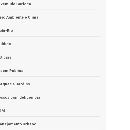
uventude Carioca
io Ambiente e Clima
obi-Rio
ltiRio
tícias
rdem Pública
rques e Jardins
ssoa com deficiência
GM
lanejamento Urbano