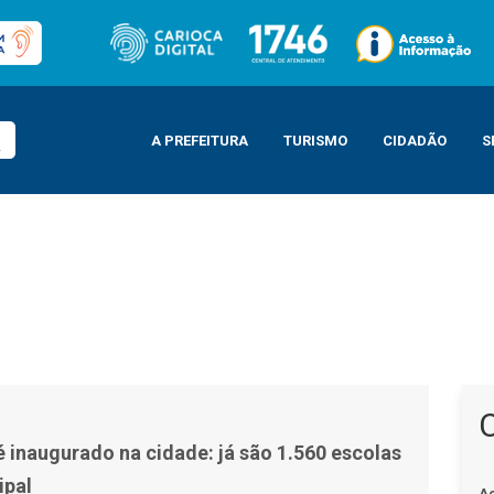
A PREFEITURA
TURISMO
CIDADÃO
S
 1.560 escolas na rede municipal
 inaugurado na cidade: já são 1.560 escolas
ipal
A