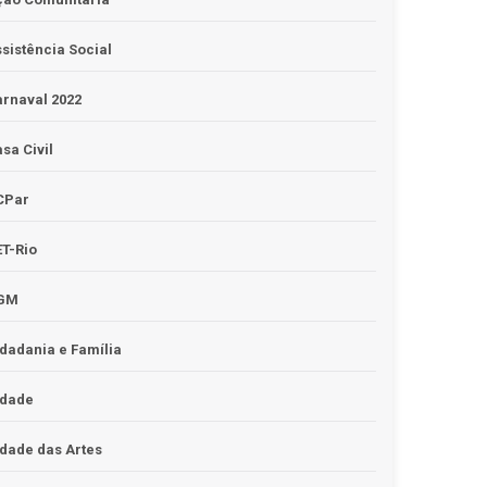
sistência Social
rnaval 2022
sa Civil
CPar
T-Rio
GM
dadania e Família
idade
dade das Artes