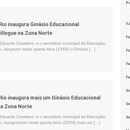
Po
 Rio inaugura Ginásio Educacional
F
ilíngue na Zona Norte
F
 Eduardo Cavaliere, e o secretário municipal de Educação,
lançaram nesta quarta-feira (13/05) o Ginásio […]
Fo
F
F
Ga
 Rio inaugura mais um Ginásio Educacional
G
na Zona Norte
 Eduardo Cavaliere, e o secretário municipal de Educação,
G
inauguraram nesta quarta-feira (22/04) mais um […]