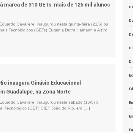
à marca de 310 GETs: mais de 125 mil alunos
De
D
 Eduardo Cavaliere, inaugurou nesta quinta-feira (21/5) os
nais Tecnológicos (GETs) Eugênia Dutra Hamann e Alziro
D
Di
Di
Ec
 Rio inaugura Ginásio Educacional
E
em Guadalupe, na Zona Norte
 Eduardo Cavaliere, inaugurou neste sábado (16/5) o
En
al Tecnológico (GET) CIEP João do Rio, em […]
Es
F