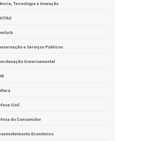
ência, Tecnologia e Inovação
IVITAS
omlurb
nservação e Serviços Públicos
oordenação Governamental
OR
ltura
fesa Civil
efesa do Consumidor
esenvolvimento Econômico