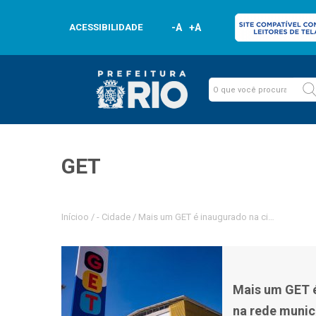
ACESSIBILIDADE
-A
+A
GET
Inícioo
/
-
Cidade
/
Mais um GET é inaugurado na cidade: já são
Mais um GET é
na rede munic