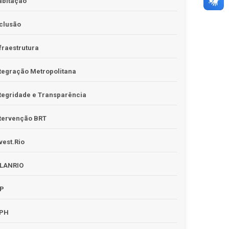
abitação
clusão
fraestrutura
tegração Metropolitana
tegridade e Transparência
tervenção BRT
vest.Rio
PLANRIO
PP
RPH