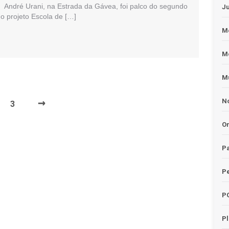
l André Urani, na Estrada da Gávea, foi palco do segundo
J
do projeto Escola de […]
Me
M
Mu
→
No
3
O
Pa
Pe
P
P