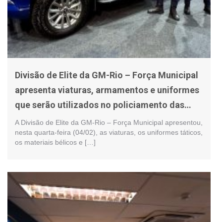
Divisão de Elite da GM-Rio – Força Municipal
apresenta viaturas, armamentos e uniformes
que serão utilizados no policiamento das
ruas da cidade
A Divisão de Elite da GM-Rio – Força Municipal apresentou,
nesta quarta-feira (04/02), as viaturas, os uniformes táticos,
os materiais bélicos e […]