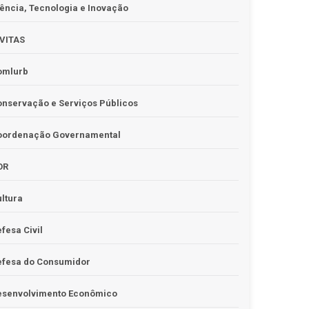
ência, Tecnologia e Inovação
IVITAS
omlurb
nservação e Serviços Públicos
oordenação Governamental
OR
ltura
fesa Civil
efesa do Consumidor
esenvolvimento Econômico