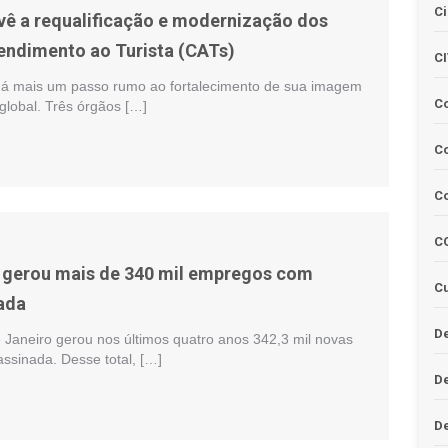
Ci
evê a requalificação e modernização dos
endimento ao Turista (CATs)
C
dá mais um passo rumo ao fortalecimento de sua imagem
C
lobal. Três órgãos […]
Co
C
C
 gerou mais de 340 mil empregos com
Cu
nada
De
 Janeiro gerou nos últimos quatro anos 342,3 mil novas
assinada. Desse total, […]
D
D