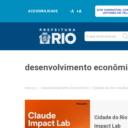
ACESSIBILIDADE
-A
+A
desenvolvimento econôm
Inícioo
/
-
Desenvolvimento Econômico
/
Cidade do Rio recebe
Cidade do Rio
Impact Lab