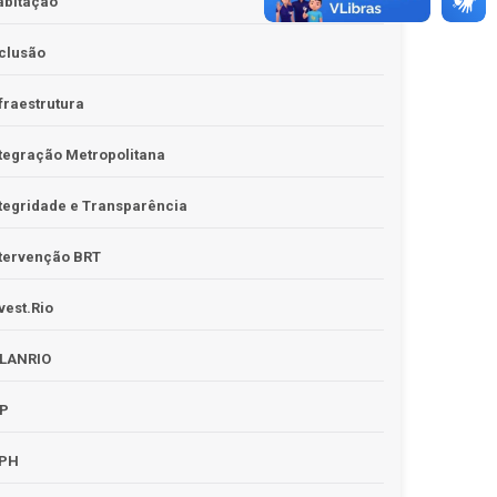
abitação
clusão
fraestrutura
tegração Metropolitana
tegridade e Transparência
tervenção BRT
vest.Rio
PLANRIO
PP
RPH