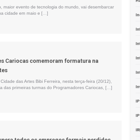
H
 maior evento de tecnologia do mundo, vai desembarcar
 na cidade em maio e […]
In
In
In
In
s Cariocas comemoram formatura na
tes
In
idade das Artes Bibi Ferreira, nesta terça-feira (20/12),
In
a das primeiras turmas do Programadores Cariocas, […]
I
I
I
upera todos os empregos formais perdidos