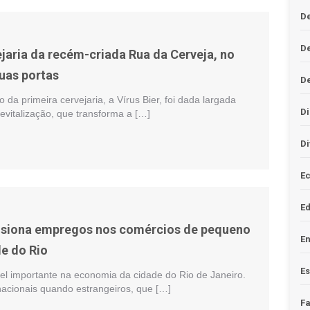
De
D
ejaria da recém-criada Rua da Cerveja, no
suas portas
D
da primeira cervejaria, a Vírus Bier, foi dada largada
Di
revitalização, que transforma a […]
Di
Ec
E
lsiona empregos nos comércios de pequeno
En
de do Rio
Es
el importante na economia da cidade do Rio de Janeiro.
 nacionais quando estrangeiros, que […]
F