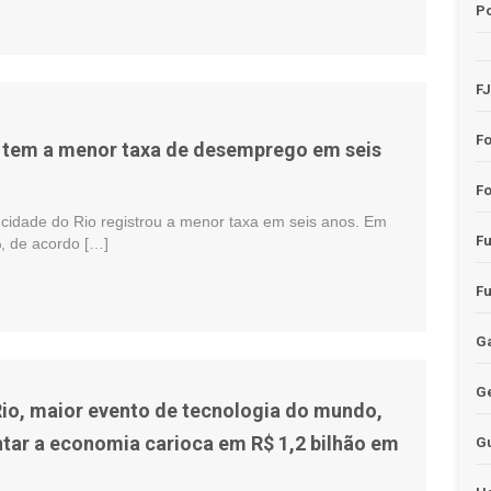
Po
F
F
 tem a menor taxa de desemprego em seis
Fo
idade do Rio registrou a menor taxa em seis anos. Em
F
%, de acordo […]
F
Ga
G
o, maior evento de tecnologia do mundo,
ar a economia carioca em R$ 1,2 bilhão em
G