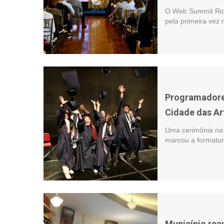
O Web Summit Rio,
pela primeira vez
Programadore
Cidade das Ar
Uma cerimônia na C
marcou a formatur
Município rec