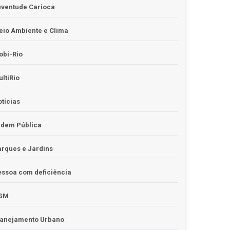
uventude Carioca
io Ambiente e Clima
obi-Rio
ltiRio
tícias
rdem Pública
rques e Jardins
ssoa com deficiência
GM
lanejamento Urbano