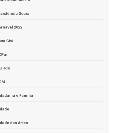
sistência Social
rnaval 2022
sa Civil
CPar
T-Rio
GM
dadania e Família
idade
dade das Artes