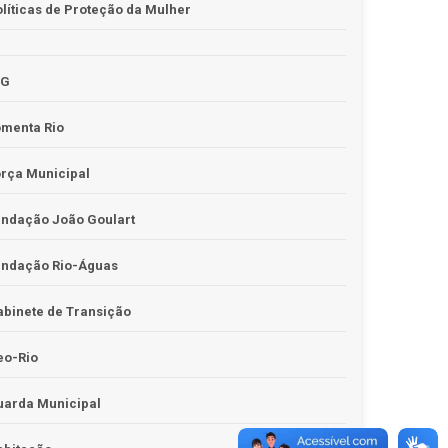
líticas de Proteção da Mulher
JG
omenta Rio
rça Municipal
undação João Goulart
undação Rio-Águas
binete de Transição
eo-Rio
uarda Municipal