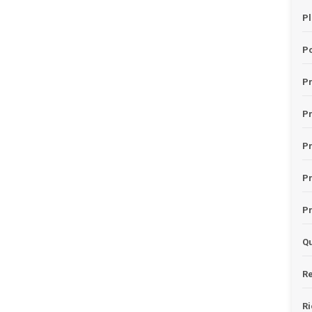
Pl
Po
Pr
P
Pr
P
Pr
Qu
Re
Ri