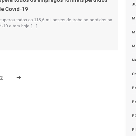
J
de Covid-19
Me
cuperou todos os 118,6 mil postos de trabalho perdidos na
-19 e tem hoje […]
M
Mu
No
O
→
2
Pa
Pe
P
P