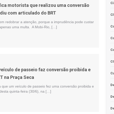
Ci
fica motorista que realizou uma conversão
lidiu com articulado do BRT
C
em redobrar a atenção, porque a imprudência pode custar
C
apenas uma multa. A Mobi-Rio, […]
Co
C
C
veículo de passeio faz conversão proibida e
Cu
T na Praça Seca
De
a que um veículo de passeio fez uma conversão proibida e
desta quinta-feira (30/6), na […]
D
D