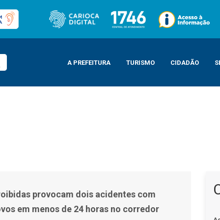
A PREFEITURA
TURISMO
CIDADÃO
S
dentes com articulados novos em menos de 24 horas no corredor Transcario
oibidas provocam dois acidentes com
ovos em menos de 24 horas no corredor
A