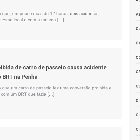
a que, em pouco mais de 12 horas, dois acidentes
As
mesmo local e com a mesma […]
Ca
Ca
C
ibida de carro de passeio causa acidente
CE
o BRT na Penha
C
a que um carro de passeio fez uma conversão proibida e
e com um BRT que fazia […]
Ci
C
Ci