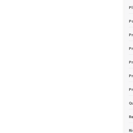
Pl
Po
Pr
P
Pr
P
Pr
Qu
Re
Ri