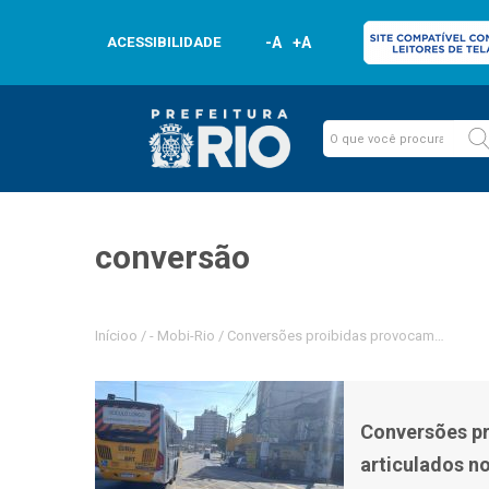
ACESSIBILIDADE
-A
+A
conversão
Inícioo
/
-
Mobi-Rio
/
Conversões proibidas provocam dois aci
Conversões pr
articulados n