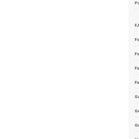
Po
F
F
Fo
F
F
Ga
G
G