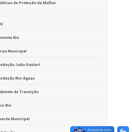
líticas de Proteção da Mulher
JG
omenta Rio
rça Municipal
undação João Goulart
undação Rio-Águas
binete de Transição
eo-Rio
uarda Municipal