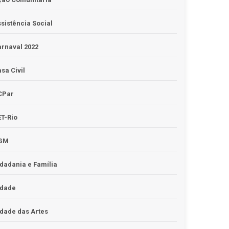
sistência Social
rnaval 2022
sa Civil
CPar
T-Rio
GM
dadania e Família
idade
dade das Artes