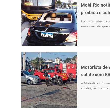
Mobi-Rio noti
proibida e co
Os motoristas dev
mais caro do que 
Motorista de 
colide com BR
A Mobi-Rio inform
colidiu, na manhã 