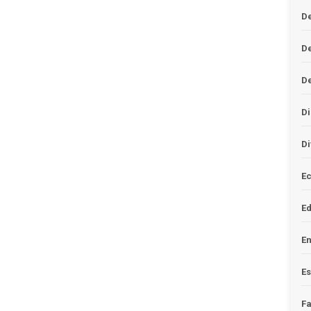
De
D
D
Di
Di
Ec
E
En
Es
F