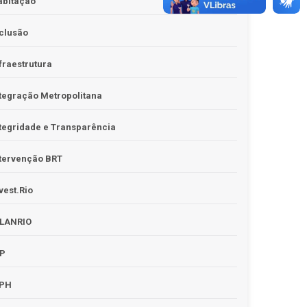
abitação
clusão
fraestrutura
tegração Metropolitana
tegridade e Transparência
tervenção BRT
vest.Rio
PLANRIO
PP
RPH