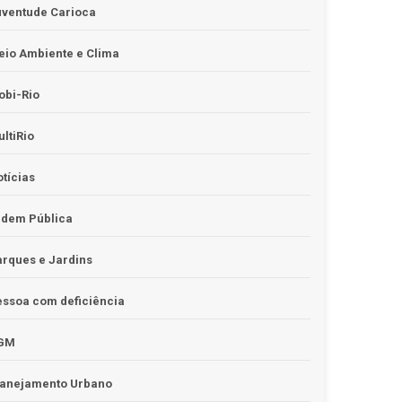
uventude Carioca
io Ambiente e Clima
obi-Rio
ltiRio
tícias
rdem Pública
rques e Jardins
ssoa com deficiência
GM
lanejamento Urbano