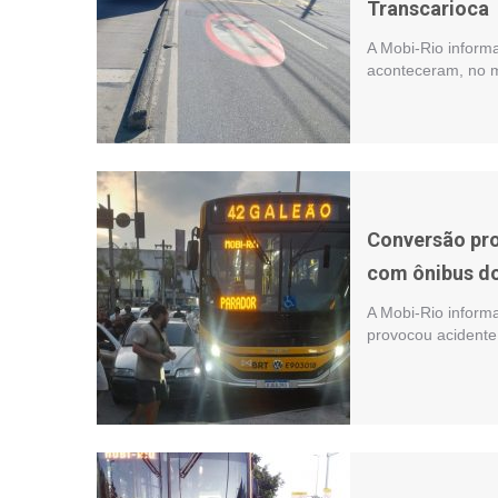
Transcarioca
A Mobi-Rio inform
aconteceram, no 
Conversão pro
com ônibus d
A Mobi-Rio inform
provocou acident