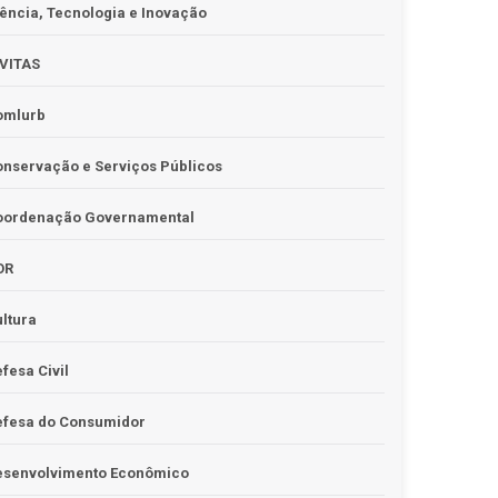
ência, Tecnologia e Inovação
IVITAS
omlurb
nservação e Serviços Públicos
oordenação Governamental
OR
ltura
fesa Civil
efesa do Consumidor
esenvolvimento Econômico