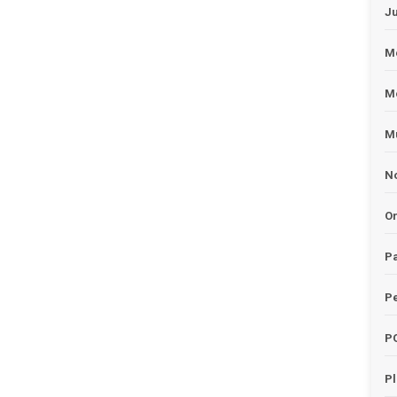
J
Me
M
Mu
No
O
Pa
Pe
P
P