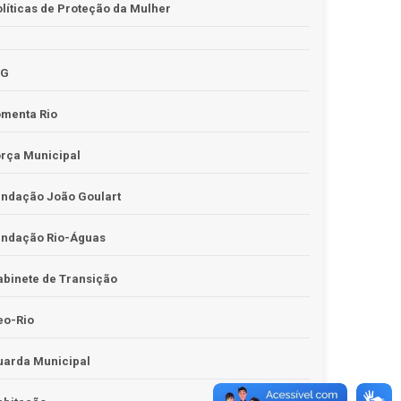
líticas de Proteção da Mulher
JG
omenta Rio
rça Municipal
undação João Goulart
undação Rio-Águas
binete de Transição
eo-Rio
uarda Municipal