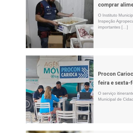
comprar alim
O Instituto Municip
Inspeção Agropecu
importantes […]
Procon Carioc
feira e sexta-f
O serviço itineran
Municipal de Cidad