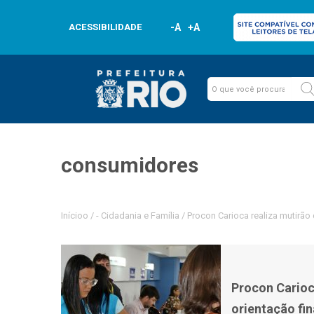
ACESSIBILIDADE
-A
+A
consumidores
Inícioo
/
-
Cidadania e Família
/
Procon Carioca realiza mutirão
Procon Carioc
orientação fi