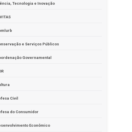
ência, Tecnologia e Inovação
IVITAS
omlurb
nservação e Serviços Públicos
oordenação Governamental
OR
ltura
fesa Civil
efesa do Consumidor
esenvolvimento Econômico