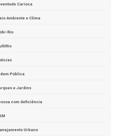
uventude Carioca
io Ambiente e Clima
obi-Rio
ltiRio
tícias
rdem Pública
rques e Jardins
ssoa com deficiência
GM
lanejamento Urbano