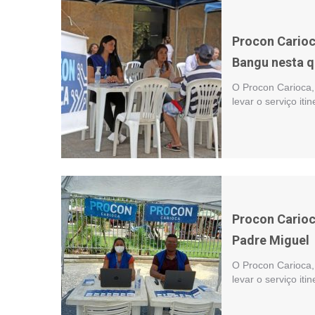
Procon Carioc
Bangu nesta qu
O Procon Carioca, 
levar o serviço iti
Procon Carioc
Padre Miguel
O Procon Carioca, 
levar o serviço iti