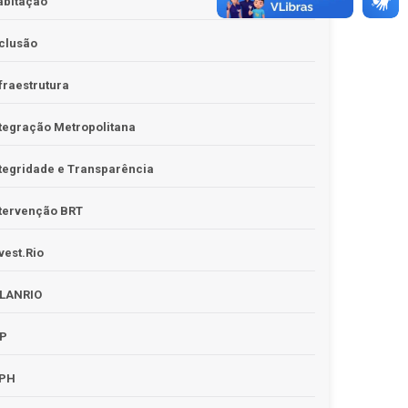
abitação
clusão
fraestrutura
tegração Metropolitana
tegridade e Transparência
tervenção BRT
vest.Rio
PLANRIO
PP
RPH