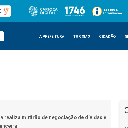
A PREFEITURA
TURISMO
CIDADÃO
S
 de negociação de dívidas e orientação financeira
a realiza mutirão de negociação de dívidas e
nanceira
A