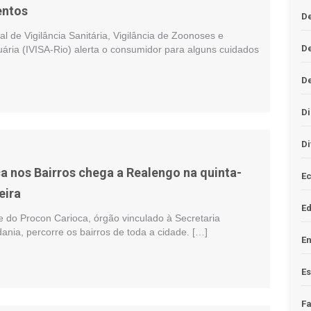
entos
De
al de Vigilância Sanitária, Vigilância de Zoonoses e
D
ária (IVISA-Rio) alerta o consumidor para alguns cuidados
D
Di
Di
a nos Bairros chega a Realengo na quinta-
Ec
eira
E
te do Procon Carioca, órgão vinculado à Secretaria
ania, percorre os bairros de toda a cidade. […]
En
Es
F