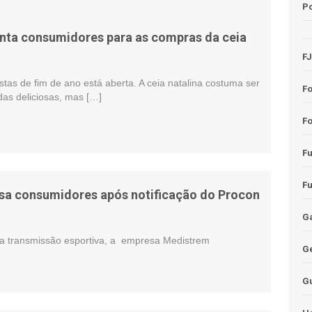
Po
enta consumidores para as compras da ceia
F
tas de fim de ano está aberta. A ceia natalina costuma ser
F
as deliciosas, mas […]
Fo
F
F
sa consumidores após notificação do Procon
Ga
ma transmissão esportiva, a empresa Medistrem
G
G