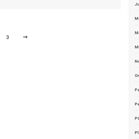
J
Me
M
→
3
Mu
No
O
Pa
Pe
P
P