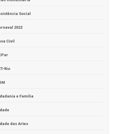
sistência Social
rnaval 2022
sa Civil
CPar
T-Rio
GM
dadania e Família
idade
dade das Artes