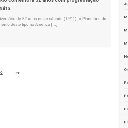
J
tuita
Me
iversário de 52 anos neste sábado (19/11), o Planetário do
mento deste tipo na América […]
M
Mu
No
O
→
2
Pa
Pe
P
P