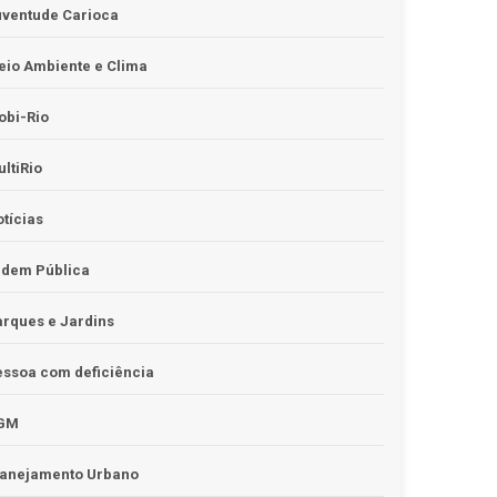
uventude Carioca
io Ambiente e Clima
obi-Rio
ltiRio
tícias
rdem Pública
rques e Jardins
ssoa com deficiência
GM
lanejamento Urbano