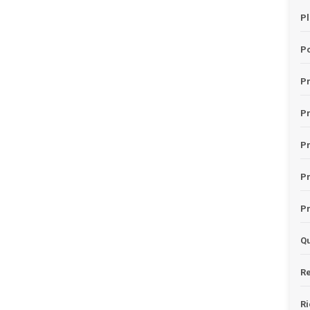
Pl
Po
Pr
P
Pr
P
Pr
Qu
Re
Ri