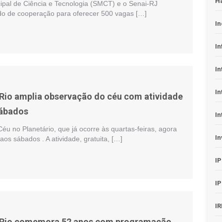
H
cipal de Ciência e Tecnologia (SMCT) e o Senai-RJ
o de cooperação para oferecer 500 vagas […]
In
In
In
In
 Rio amplia observação do céu com atividade
sábados
In
u no Planetário, que já ocorre às quartas-feiras, agora
In
s sábados . A atividade, gratuita, […]
I
I
I
o Rio comemora 52 anos com programação