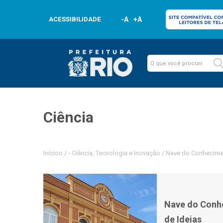
ACESSIBILIDADE
-A
+A
Ciência
Inícioo
/
-
Ciência, Tecnologia e Inovação
/
Nave do Conhecimen
Nave do Conh
de Ideias