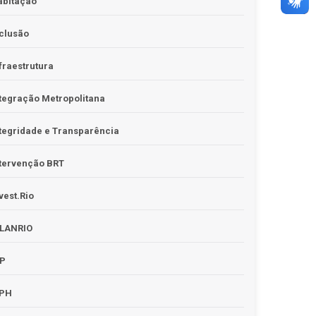
abitação
clusão
fraestrutura
tegração Metropolitana
tegridade e Transparência
tervenção BRT
vest.Rio
PLANRIO
PP
RPH