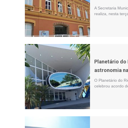
A Secretaria Munic
realiza, nesta terç
Planetário do
astronomia n
O Planetário do Ri
celebrou acordo d