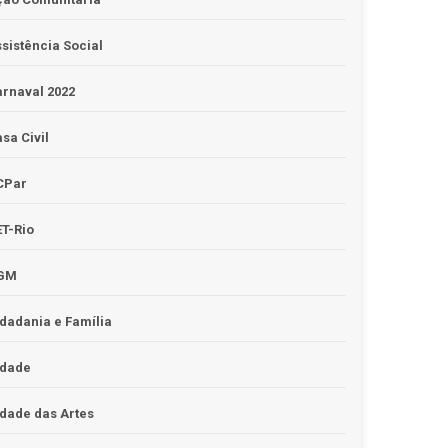
sistência Social
rnaval 2022
sa Civil
CPar
T-Rio
GM
dadania e Família
idade
dade das Artes