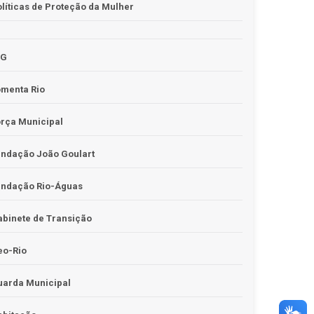
líticas de Proteção da Mulher
JG
omenta Rio
rça Municipal
undação João Goulart
undação Rio-Águas
binete de Transição
eo-Rio
uarda Municipal