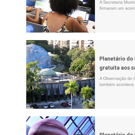
A Secretaria Muni
firmaram um acord
Planetário do
gratuita aos 
A Observação do Cé
também acontece ao
Planetário d