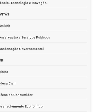
ência, Tecnologia e Inovação
IVITAS
omlurb
nservação e Serviços Públicos
oordenação Governamental
OR
ltura
fesa Civil
efesa do Consumidor
esenvolvimento Econômico