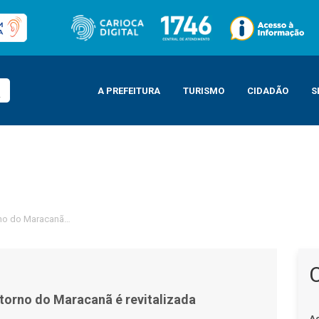
A PREFEITURA
TURISMO
CIDADÃO
S
no do Maracanã é revitalizada
ntorno do Maracanã é revitalizada
A