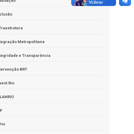
abitação
clusão
fraestrutura
tegração Metropolitana
tegridade e Transparência
tervenção BRT
vest.Rio
PLANRIO
PP
RPH