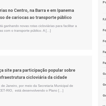
Po
árias no Centro, na Barra e em Ipanema
so de cariocas ao transporte público
F
tá ganhando novas rotas cicloviárias para facilitar a
F
s com o transporte público. A […]
Fo
F
F
ça site para participação popular sobre
Ga
fraestrutura cicloviária da cidade
G
o de Janeiro, por meio da Secretaria Municipal de
CET-RIO, está desenvolvendo o Plano […]
G