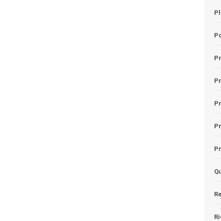
Pl
Po
Pr
P
Pr
P
Pr
Qu
Re
Ri