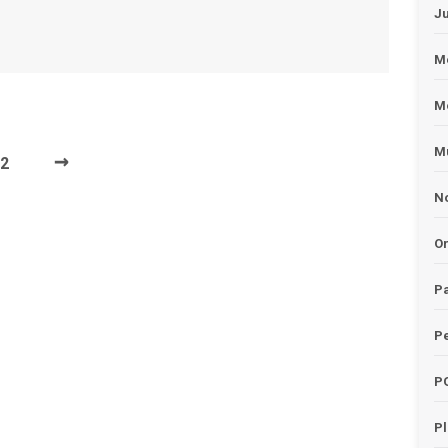
J
Me
M
Mu
→
2
No
O
Pa
Pe
P
P