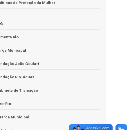
líticas de Proteção da Mulher
JG
omenta Rio
rça Municipal
undação João Goulart
undação Rio-Águas
binete de Transição
eo-Rio
uarda Municipal