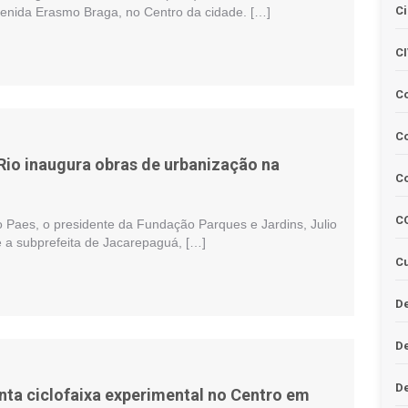
Ci
Avenida Erasmo Braga, no Centro da cidade. […]
C
C
Co
 Rio inaugura obras de urbanização na
C
C
o Paes, o presidente da Fundação Parques e Jardins, Julio
 e a subprefeita de Jacarepaguá, […]
Cu
De
D
D
nta ciclofaixa experimental no Centro em