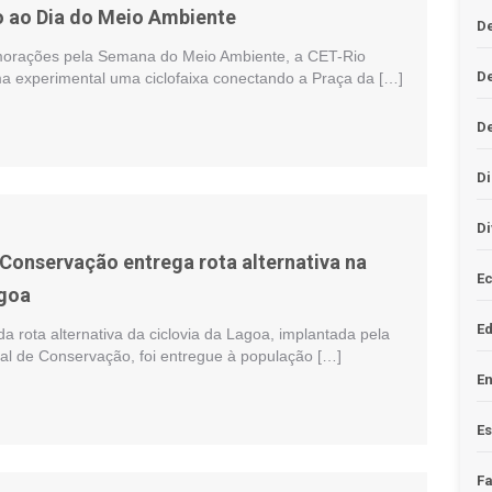
ao Dia do Meio Ambiente
De
orações pela Semana do Meio Ambiente, a CET-Rio
D
ma experimental uma ciclofaixa conectando a Praça da […]
D
Di
Di
 Conservação entrega rota alternativa na
Ec
agoa
E
da rota alternativa da ciclovia da Lagoa, implantada pela
pal de Conservação, foi entregue à população […]
En
Es
F