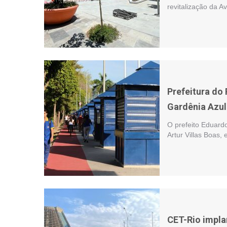
revitalização da 
Prefeitura do
Gardênia Azul
O prefeito Eduard
Artur Villas Boas,
CET-Rio impla