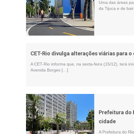
Uma das áreas par
da Tijuca e de bai
CET-Rio divulga alterações viárias para o 
A CET-Rio informa que, na sexta-feira (15/12), terá i
Avenida Borges […]
Prefeitura do 
cidade
A Prefeitura do Ri