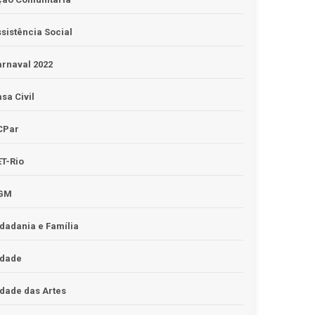
sistência Social
rnaval 2022
sa Civil
CPar
T-Rio
GM
dadania e Família
idade
dade das Artes