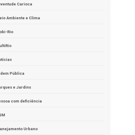
uventude Carioca
io Ambiente e Clima
obi-Rio
ltiRio
tícias
rdem Pública
rques e Jardins
ssoa com deficiência
GM
lanejamento Urbano