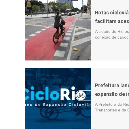
Rotas ciclovi
facilitam aces
A cidade do Rio es
conexão de carioca
Prefeitura lan
expansão de in
A Prefeitura do Ri
Transportes e da 