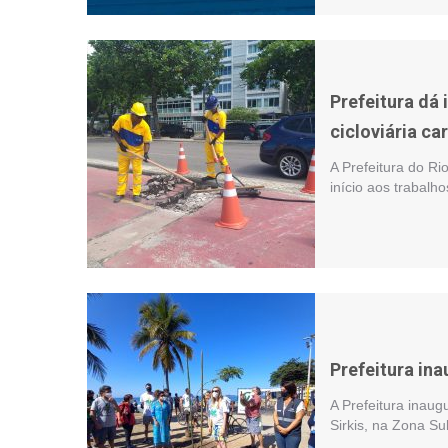
Prefeitura dá 
cicloviária ca
A Prefeitura do Ri
início aos trabalh
Prefeitura ina
A Prefeitura inaug
Sirkis, na Zona S