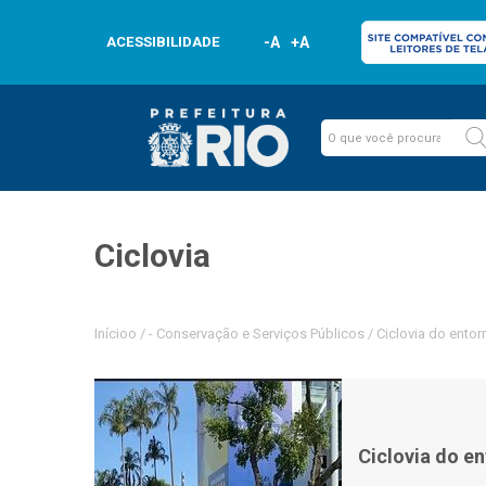
ACESSIBILIDADE
-A
+A
Ciclovia
Inícioo
/
-
Conservação e Serviços Públicos
/
Ciclovia do entor
Ciclovia do e