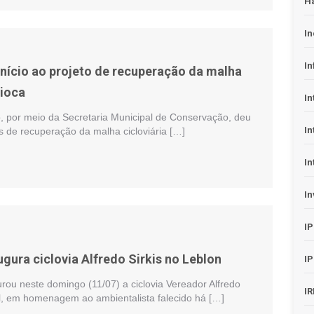
H
In
In
início ao projeto de recuperação da malha
rioca
In
o, por meio da Secretaria Municipal de Conservação, deu
In
os de recuperação da malha cicloviária […]
In
In
I
ugura ciclovia Alfredo Sirkis no Leblon
I
urou neste domingo (11/07) a ciclovia Vereador Alfredo
I
ul, em homenagem ao ambientalista falecido há […]