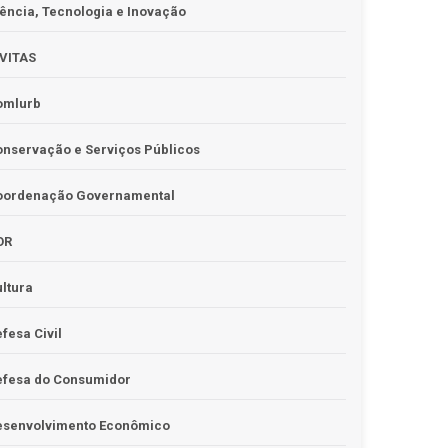
ência, Tecnologia e Inovação
IVITAS
omlurb
nservação e Serviços Públicos
oordenação Governamental
OR
ltura
fesa Civil
efesa do Consumidor
esenvolvimento Econômico