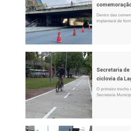
comemoração 
Dentro das comem
implantará de for
Secretaria de
ciclovia da L
O primeiro trecho 
Secretaria Munici