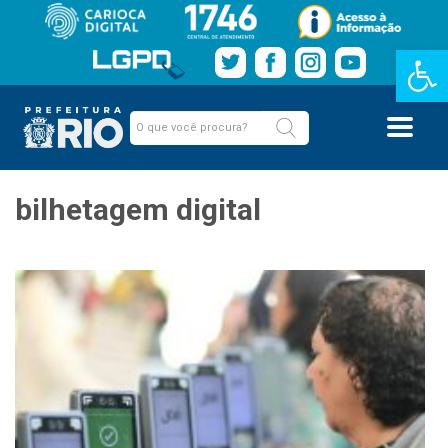
Barra de Fe
bilhetagem digital