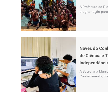
A Prefeitura do Ri
programação para o
Naves do Con
de Ciência e 
Independênci
A Secretaria Munic
Conhecimento, ofer