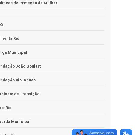
líticas de Proteção da Mulher
JG
omenta Rio
rça Municipal
undação João Goulart
undação Rio-Águas
binete de Transição
eo-Rio
uarda Municipal