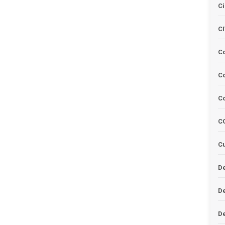
Ci
C
C
Co
C
C
Cu
De
D
D