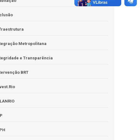
abitação
clusão
fraestrutura
tegração Metropolitana
tegridade e Transparência
tervenção BRT
vest.Rio
PLANRIO
PP
RPH