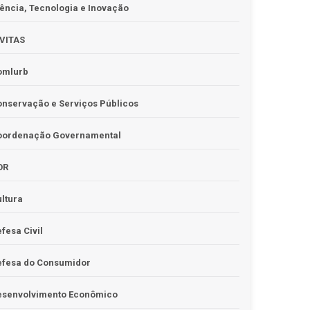
ência, Tecnologia e Inovação
IVITAS
omlurb
nservação e Serviços Públicos
oordenação Governamental
OR
ltura
fesa Civil
efesa do Consumidor
esenvolvimento Econômico