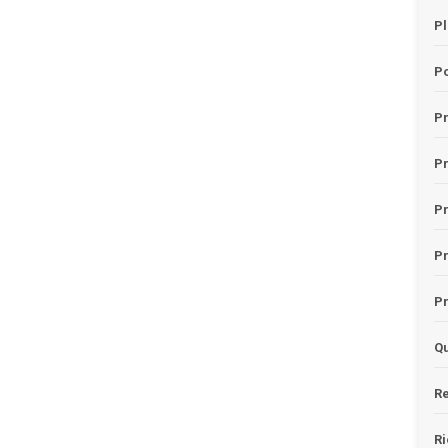
Pl
Po
Pr
P
Pr
P
Pr
Qu
Re
Ri