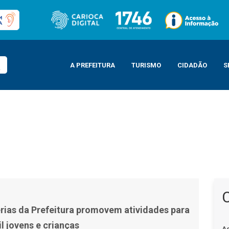
A PREFEITURA
TURISMO
CIDADÃO
S
tividades para cerca de 20 mil jovens e crianças
érias da Prefeitura promovem atividades para
l jovens e crianças
A