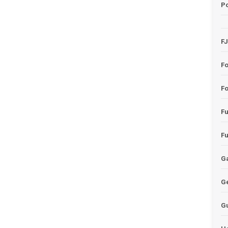
Po
F
F
Fo
F
F
Ga
G
G