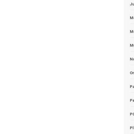
J
Me
M
Mu
No
O
Pa
Pe
P
P