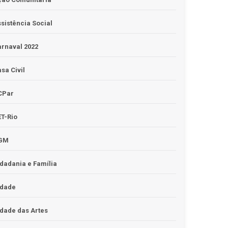
sistência Social
rnaval 2022
sa Civil
CPar
T-Rio
GM
dadania e Família
idade
dade das Artes