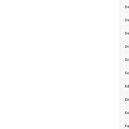
De
D
D
Di
Di
Ec
E
En
Es
F