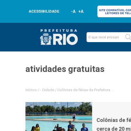
ACESSIBILIDADE
-A
+A
atividades gratuitas
Inícioo
/
-
Cidade
/
Colônias de férias da Prefeitura promovem a
Colônias de f
cerca de 20 mi