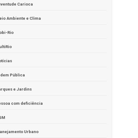
uventude Carioca
io Ambiente e Clima
obi-Rio
ltiRio
tícias
rdem Pública
rques e Jardins
ssoa com deficiência
GM
lanejamento Urbano