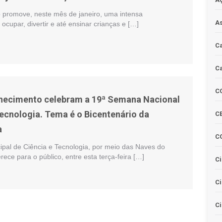
o promove, neste mês de janeiro, uma intensa
As
cupar, divertir e até ensinar crianças e […]
Ca
Ca
C
hecimento celebram a 19ª Semana Nacional
Tecnologia. Tema é o Bicentenário da
CE
a
C
ipal de Ciência e Tecnologia, por meio das Naves do
ece para o público, entre esta terça-feira […]
Ci
C
Ci