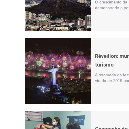
O crescimento da 
demonstrado o peso
Réveillon: mu
turismo
A retomada da fes
virada de 2019 pa
Campanha do a