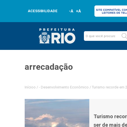
ACESSIBILIDADE
-A
+A
arrecadação
Inícioo
/
-
Desenvolvimento Econômico
/
Turismo recorde em 2
Turismo recor
ser de mais d