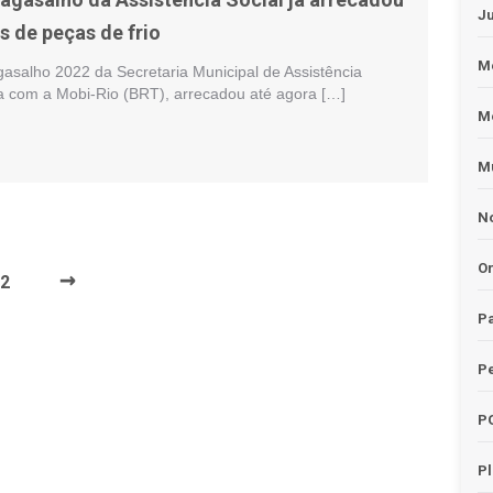
J
s de peças de frio
Me
salho 2022 da Secretaria Municipal de Assistência
ia com a Mobi-Rio (BRT), arrecadou até agora […]
M
Mu
No
O
→
2
Pa
Pe
P
P