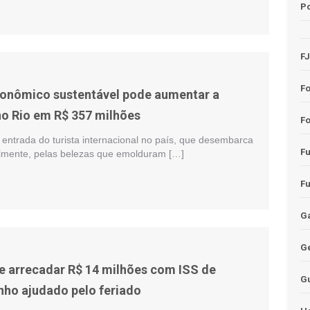
Po
F
F
onômico sustentável pode aumentar a
o Rio em R$ 357 milhões
Fo
 entrada do turista internacional no país, que desembarca
F
almente, pelas belezas que emolduram […]
F
Ga
G
e arrecadar R$ 14 milhões com ISS de
G
nho ajudado pelo feriado