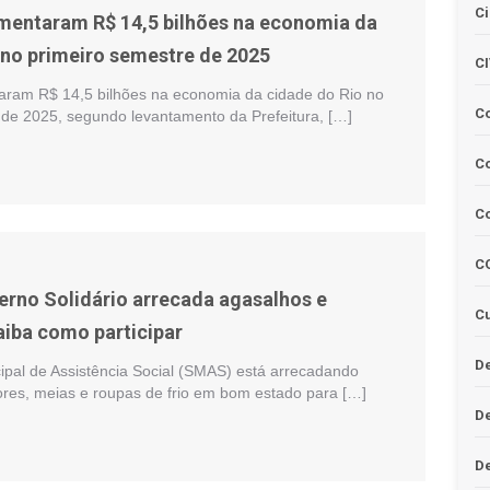
Ci
mentaram R$ 14,5 bilhões na economia da
 no primeiro semestre de 2025
C
aram R$ 14,5 bilhões na economia da cidade do Rio no
C
 de 2025, segundo levantamento da Prefeitura, […]
Co
C
C
rno Solidário arrecada agasalhos e
Cu
aiba como participar
De
cipal de Assistência Social (SMAS) está arrecadando
ores, meias e roupas de frio em bom estado para […]
D
D