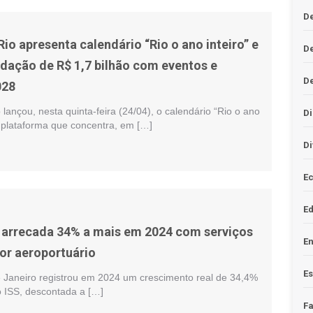
De
Rio apresenta calendário “Rio o ano inteiro” e
D
adação de R$ 1,7 bilhão com eventos e
D
028
 lançou, nesta quinta-feira (24/04), o calendário “Rio o ano
Di
a plataforma que concentra, em […]
Di
Ec
E
 arrecada 34% a mais em 2024 com serviços
En
tor aeroportuário
Es
e Janeiro registrou em 2024 um crescimento real de 34,4%
 ISS, descontada a […]
F