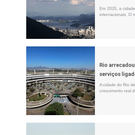
Em 2025, a cidade 
internacionais. O 
Rio arrecadou
serviços liga
A cidade do Rio de
crescimento real 