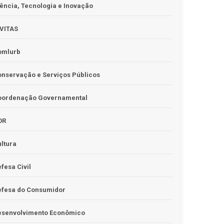
ência, Tecnologia e Inovação
IVITAS
omlurb
nservação e Serviços Públicos
oordenação Governamental
OR
ltura
fesa Civil
efesa do Consumidor
esenvolvimento Econômico