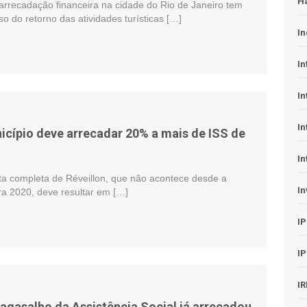
H
arrecadação financeira na cidade do Rio de Janeiro tem
 do retorno das atividades turísticas […]
In
In
In
In
nicípio deve arrecadar 20% a mais de ISS de
In
ta completa de Réveillon, que não acontece desde a
In
ra 2020, deve resultar em […]
I
I
I
gasalho da Assistência Social já arrecadou