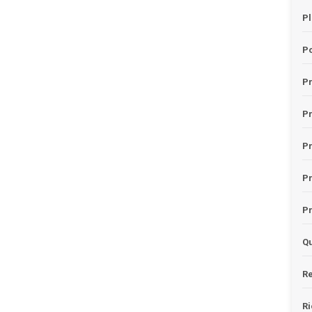
Pl
Po
Pr
P
Pr
P
Pr
Qu
Re
Ri