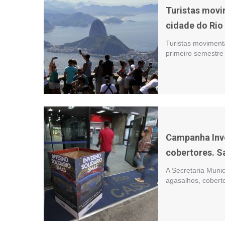
Turistas movi
cidade do Rio
Turistas moviment
primeiro semestre
Campanha Inve
cobertores. S
A Secretaria Muni
agasalhos, cobert