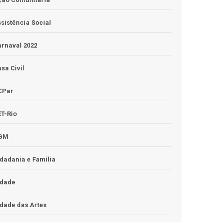
sistência Social
rnaval 2022
sa Civil
CPar
T-Rio
GM
dadania e Família
idade
dade das Artes