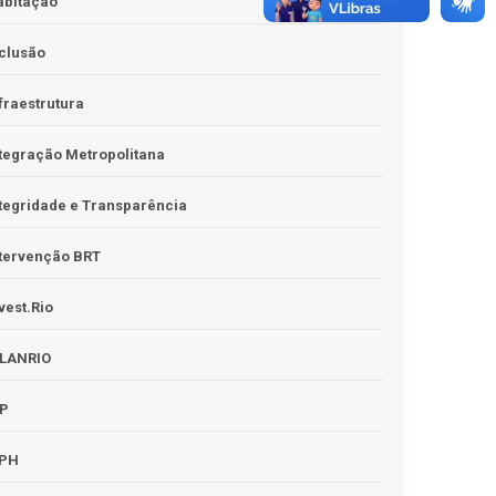
abitação
clusão
fraestrutura
tegração Metropolitana
tegridade e Transparência
tervenção BRT
vest.Rio
PLANRIO
PP
RPH