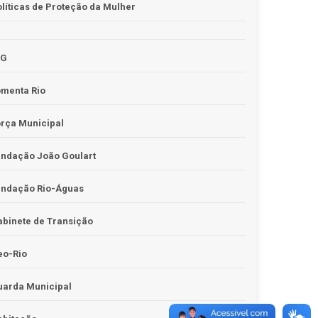
líticas de Proteção da Mulher
JG
omenta Rio
rça Municipal
undação João Goulart
undação Rio-Águas
binete de Transição
eo-Rio
uarda Municipal