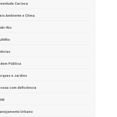
uventude Carioca
io Ambiente e Clima
obi-Rio
ltiRio
tícias
rdem Pública
rques e Jardins
ssoa com deficiência
GM
lanejamento Urbano