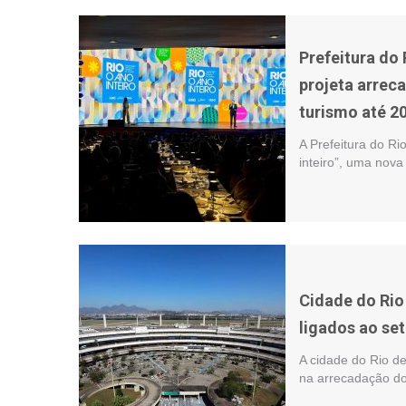
Prefeitura do 
projeta arrec
turismo até 2
A Prefeitura do Rio
inteiro”, uma nov
Cidade do Rio
ligados ao se
A cidade do Rio d
na arrecadação do