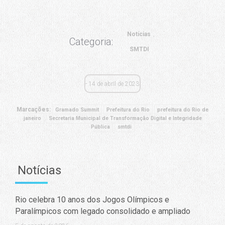
Notícias
Categoria:
SMTDI
14 de abril de 2023
Marcações:
Gramado Summit
Prefeitura do Rio
prefeitura do Rio de
janeiro
Secretaria Municipal de Transformação Digital e Integridade
Pública
smtdi
Notícias
Rio celebra 10 anos dos Jogos Olímpicos e
Paralímpicos com legado consolidado e ampliado