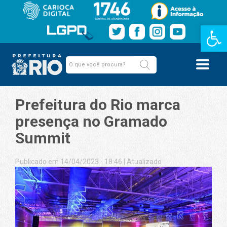
Barra de Fe
Prefeitura do Rio marca
presença no Gramado
Summit
Publicado em 14/04/2023 - 18:46
|
Atualizado