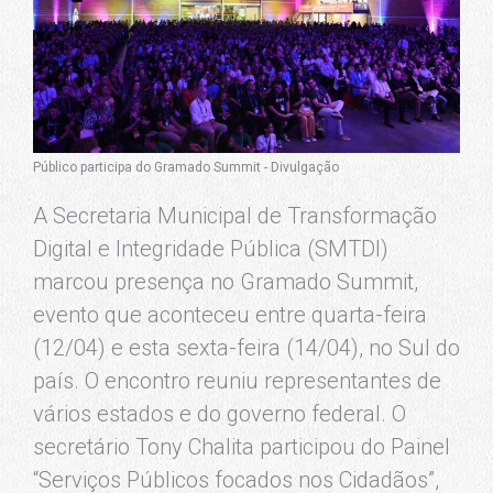
Público participa do Gramado Summit - Divulgação
A Secretaria Municipal de Transformação
Digital e Integridade Pública (SMTDI)
marcou presença no Gramado Summit,
evento que aconteceu entre quarta-feira
(12/04) e esta sexta-feira (14/04), no Sul do
país. O encontro reuniu representantes de
vários estados e do governo federal. O
secretário Tony Chalita participou do Painel
“Serviços Públicos focados nos Cidadãos”,