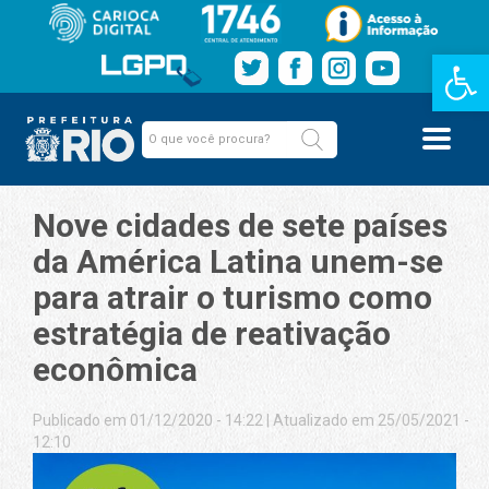
Barra de Fe
Nove cidades de sete países
da América Latina unem-se
para atrair o turismo como
estratégia de reativação
econômica
Publicado em 01/12/2020 - 14:22
|
Atualizado em 25/05/2021 -
12:10