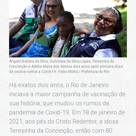
Ângelo Batista da Silva, Dulcineia da Silva Lopes, Teresinha da
Conceição e Adélia Maria dos Santos dois anos após primeira dose
da vacina contra a Covid-19 - Fabio Motta / Prefeitura do Rio
Há exatos dois anos, o Rio de Janeiro
iniciava a maior campanha de vacinação de
sua história, que mudou os rumos da
pandemia de Covid-19. Em 18 de janeiro de
2021, aos pés do Cristo Redentor, a idosa
Teresinha da Conceição, então com 80