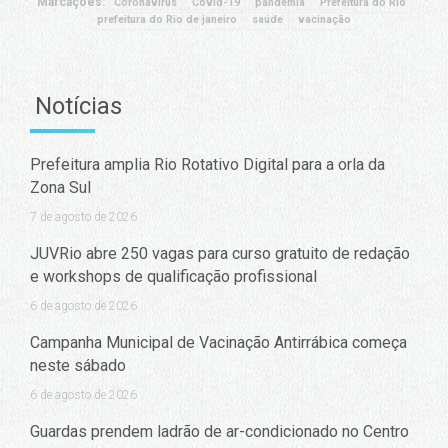
Marcações:
Coronavírus
Covid-19
pandemia
Prefeitura do Rio
prefeitura do Rio de janeiro
saúde
vacinação
Notícias
Prefeitura amplia Rio Rotativo Digital para a orla da
Zona Sul
7 de agosto de 2026
JUVRio abre 250 vagas para curso gratuito de redação
e workshops de qualificação profissional
6 de agosto de 2026
Campanha Municipal de Vacinação Antirrábica começa
neste sábado
6 de agosto de 2026
Guardas prendem ladrão de ar-condicionado no Centro