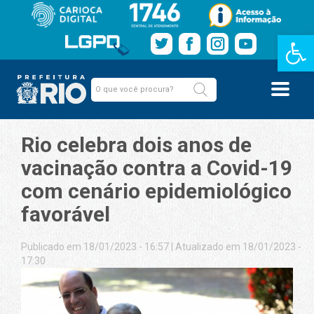
Barra de Fe
Rio celebra dois anos de
vacinação contra a Covid-19
com cenário epidemiológico
favorável
Publicado em 18/01/2023 - 16:57
|
Atualizado em 18/01/2023 -
17:30