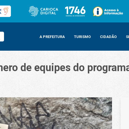
A PREFEITURA
TURISMO
CIDADÃO
S
mero de equipes do program
es do programa Consultório na Rua