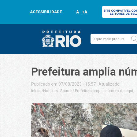
ACESSIBILIDADE
-A
+A
Prefeitura amplia nú
Publicado em 07/08/2023 - 15:57
|
Atualizado
Início
/
Notícias
Saúde
/
Prefeitura amplia número de equip